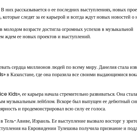
В них рассказывается о ее последних выступлениях, новых прое
которые следят за ее карьерой и всегда ждут новых новостей о 
 в молодом возрасте достигла огромных успехов в музыкальной
ием ждем ее новых проектов и выступлений.
вать сердца миллионов людей по всему миру. Данелия стала изв
s» в Казахстане, где она поразила все своими выдающимися во
ce Kids», ее карьера начала стремительно развиваться. Она стал
ным музыкальным лейблом. Вскоре был выпущен ее дебютный си
рность и продемонстрировал всю силу ее голоса.
в Тель-Авиве, Израиль. Ее выступление вызвало восторг у зрит
выступления на Евровидении Тулешова получила признание и под