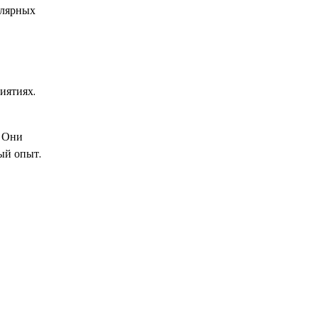
улярных
иятиях.
. Они
ый опыт.