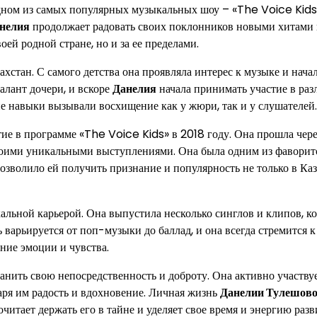
одном из самых популярных музыкальных шоу – «The Voice Kids
нелия
продолжает радовать своих поклонников новыми хитами
ей родной стране, но и за ее пределами.
ахстан. С самого детства она проявляла интерес к музыке и начал
алант дочери, и вскоре
Данелия
начала принимать участие в ра
е навыки вызывали восхищение как у жюри, так и у слушателей.
тие в программе «The Voice Kids» в 2018 году. Она прошла чере
своими уникальными выступлениями. Она была одним из фаворит
позволило ей получить признание и популярность не только в Каз
альной карьерой. Она выпустила несколько синглов и клипов, к
 варьируется от поп-музыки до баллад, и она всегда стремится к
ние эмоции и чувства.
анить свою непосредственность и доброту. Она активно участвуе
аря им радость и вдохновение. Личная жизнь
Данелии Тулешов
читает держать его в тайне и уделяет свое время и энергию раз