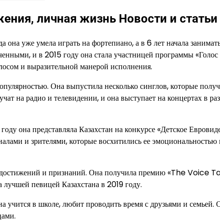
ения, личная жизнь Новости и статьи
а она уже умела играть на фортепиано, а в 6 лет начала занимат
ченными, и в 2015 году она стала участницей программы «Голос 
лосом и выразительной манерой исполнения.
популярностью. Она выпустила несколько синглов, которые полу
учат на радио и телевидении, и она выступает на концертах в ра
году она представляла Казахстан на конкурсе «Детское Евровид
налами и зрителями, которые восхитились ее эмоциональностью 
о достижений и признаний. Она получила премию «The Voice T
 лучшей певицей Казахстана в 2019 году.
а учится в школе, любит проводить время с друзьями и семьей. 
цами.