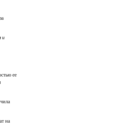
за
 и
остью ее
и
учила
ат на