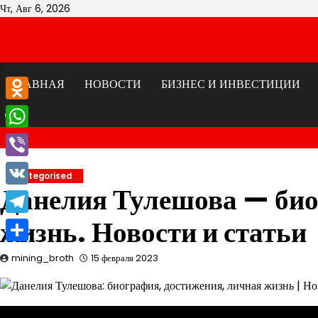
Перейти
Чт, Авг 6, 2026
к
содержимому
ГЛАВНАЯ
НОВОСТИ
БИЗНЕС И ИНВЕСТИЦИИ
Odnoklassniki
WhatsApp
Viber
Uncategorised
Данелия Тулешова — био
VK
жизнь. Новости и статьи
Telegram
Отправить
mining_broth
15 февраля 2023