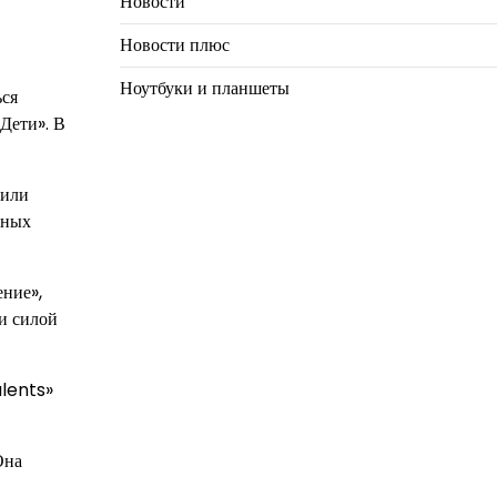
Новости
Новости плюс
Ноутбуки и планшеты
ься
Дети». В
чили
зных
ение»,
и силой
alents»
Она