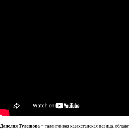
Данелия Тулешова
– талантливая казахстанская певица, облад