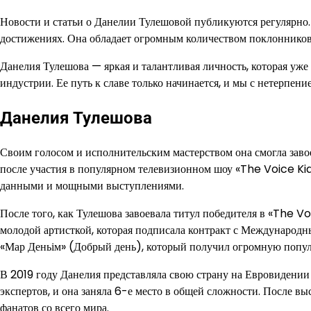
Новости и статьи о Данелии Тулешовой публикуются регулярно. 
достижениях. Она обладает огромным количеством поклонников, 
Данелия Тулешова — яркая и талантливая личность, которая уже
индустрии. Ее путь к славе только начинается, и мы с нетерпен
Данелия Тулешова
Своим голосом и исполнительским мастерством она смогла завое
после участия в популярном телевизионном шоу «The Voice Kid
данными и мощными выступлениями.
После того, как Тулешова завоевала титул победителя в «The Voi
молодой артисткой, которая подписала контракт с Международ
«Мар Деньім» (Добрый день), который получил огромную популя
В 2019 году Данелия представляла свою страну на Евровидении 
экспертов, и она заняла 6-е место в общей сложности. После 
фанатов со всего мира.