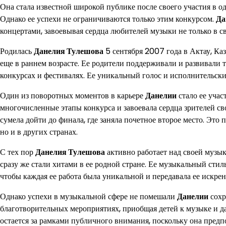
Она стала известной широкой публике после своего участия в 
Однако ее успехи не ограничиваются только этим конкурсом.
Да
концертами, завоевывая сердца любителей музыки не только в сво
Родилась
Данелия Тулешова
5 сентября 2007 года в Актау, Каз
еще в раннем возрасте. Ее родители поддерживали и развивали т
конкурсах и фестивалях. Ее уникальный голос и исполнительски
Один из поворотных моментов в карьере
Данелии
стало ее учас
многочисленные этапы конкурса и завоевала сердца зрителей 
сумела дойти до финала, где заняла почетное второе место. Это 
но и в других странах.
С тех пор
Данелия Тулешова
активно работает над своей музык
сразу же стали хитами в ее родной стране. Ее музыкальный стиль
чтобы каждая ее работа была уникальной и передавала ее искрен
Однако успехи в музыкальной сфере не помешали
Данелии
сохр
благотворительных мероприятиях, приобщая детей к музыке и д
остается за рамками публичного внимания, поскольку она предпо