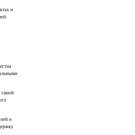
ктах и
ней.
естна
кальными
а самой
нгл
елей и
держку