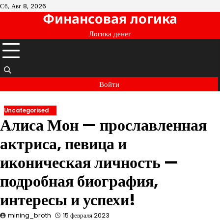
Перейти
Сб, Авг 8, 2026
Финансовая логика
к
содержимому
Логика денег
Войти
Uncategorised
Алиса Мон — прославленная
актриса, певица и
иконическая личность —
подробная биография,
интересы и успехи!
mining_broth
15 февраля 2023