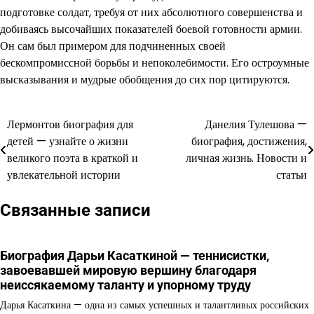
подготовке солдат, требуя от них абсолютного совершенства и
добиваясь высочайших показателей боевой готовности армии.
Он сам был примером для подчиненных своей
бескомпромиссной борьбы и непоколебимости. Его остроумные
высказывания и мудрые обобщения до сих пор цитируются.
Лермонтов биография для
Данелия Тулешова —
Навигация
детей — узнайте о жизни
биография, достижения,
по
великого поэта в краткой и
личная жизнь. Новости и
увлекательной истории
статьи
записям
Связанные записи
Биография Дарьи Касаткиной — теннисистки,
завоевавшей мировую вершину благодаря
неиссякаемому таланту и упорному труду
Дарья Касаткина — одна из самых успешных и талантливых российских