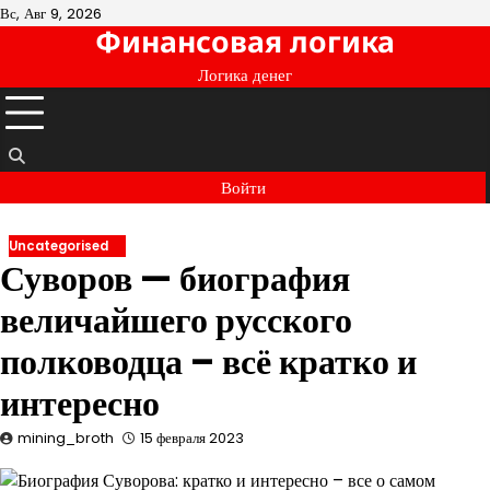
Перейти
Вс, Авг 9, 2026
Финансовая логика
к
содержимому
Логика денег
Войти
Uncategorised
Суворов — биография
величайшего русского
полководца – всё кратко и
интересно
mining_broth
15 февраля 2023