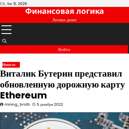
Перейти
Сб, Авг 8, 2026
Финансовая логика
к
содержимому
Логика денег
Войти
Новости
Виталик Бутерин представил
обновленную дорожную карту
Ethereum
mining_broth
5 декабря 2022