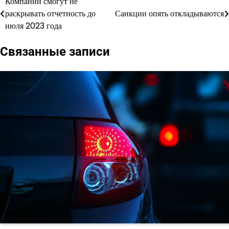
Компании смогут не
Навигация
раскрывать отчетность до
Санкции опять откладываются
по
июля 2023 года
записям
Связанные записи