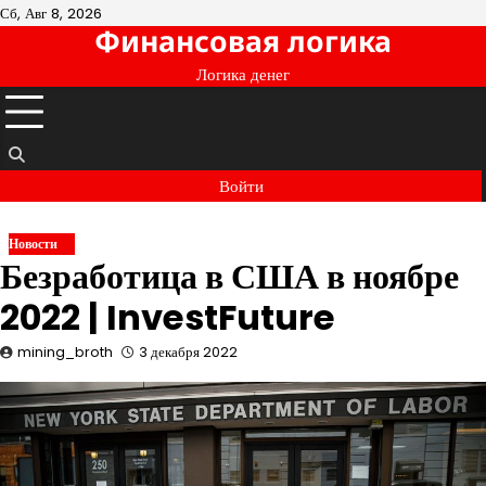
Перейти
Сб, Авг 8, 2026
Финансовая логика
к
содержимому
Логика денег
Войти
Новости
Безработица в США в ноябре
2022 | InvestFuture
mining_broth
3 декабря 2022