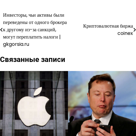
Инвесторы, чьи активы были
Навигация
переведены от одного брокера
Криптовалютная биржа
по
к другому из-за санкций,
coinex
могут переплатить налоги |
записям
gkgorsia.ru
Связанные записи