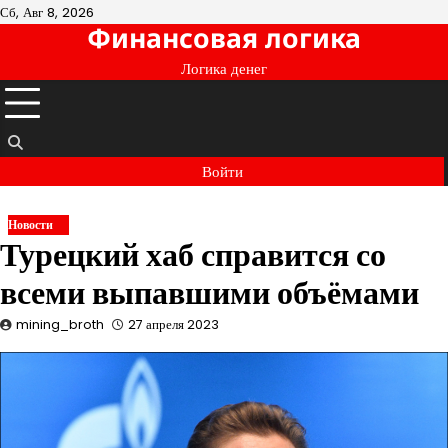
Перейти
Сб, Авг 8, 2026
Финансовая логика
к
содержимому
Логика денег
Войти
Новости
Турецкий хаб справится со
всеми выпавшими объёмами
mining_broth
27 апреля 2023