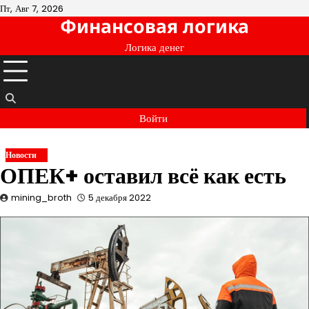
Перейти
Пт, Авг 7, 2026
Финансовая логика
к
содержимому
Логика денег
Войти
Новости
ОПЕК+ оставил всё как есть
mining_broth
5 декабря 2022