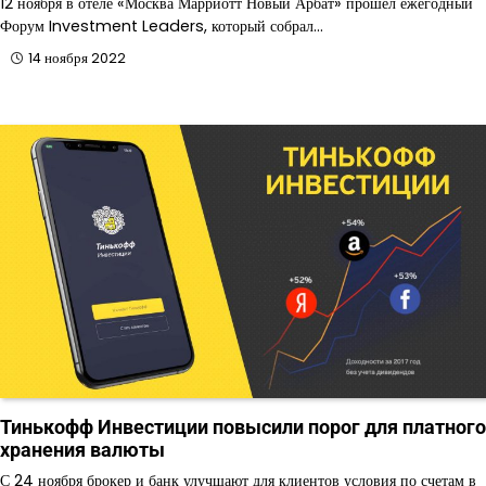
12 ноября в отеле «Москва Марриотт Новый Арбат» прошел ежегодный
Форум Investment Leaders, который собрал…
14 ноября 2022
Тинькофф Инвестиции повысили порог для платного
хранения валюты
С 24 ноября брокер и банк улучшают для клиентов условия по счетам в