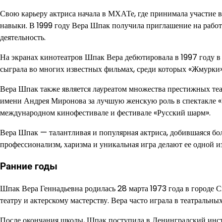
Свою карьеру актриса начала в МХАТе, где принимала участие 
навыки. В 1999 году Вера Шпак получила приглашение на работ
деятельность.
На экранах кинотеатров Шпак Вера дебютировала в 1997 году в
сыграла во многих известных фильмах, среди которых «Жмурки»,
Вера Шпак также является лауреатом множества престижных те
имени Андрея Миронова за лучшую женскую роль в спектакле «
международном кинофестивале и фестивале «Русский шарм».
Вера Шпак — талантливая и популярная актриса, добившаяся бол
профессионализм, харизма и уникальная игра делают ее одной и
Ранние годы
Шпак Вера Геннадьевна родилась 28 марта 1973 года в городе С
театру и актерскому мастерству. Вера часто играла в театральны
После окончания школы, Шпак поступила в Ленинградский инсти