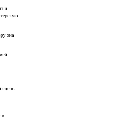
ыт и
ктерскую
еру она
мией
 сцене.
с к