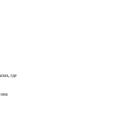
лах, где
 она