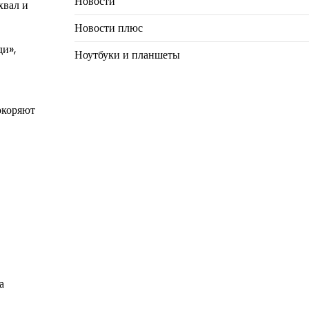
Новости
хвал и
Новости плюс
ди»,
Ноутбуки и планшеты
окоряют
а