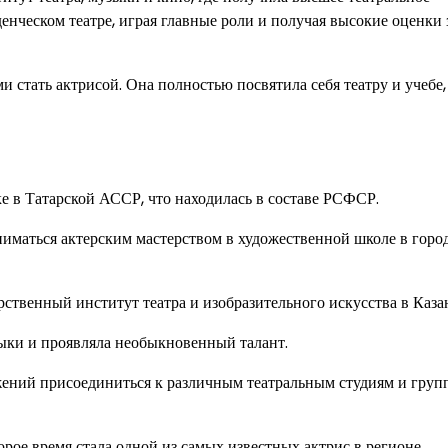
денческом театре, играя главные роли и получая высокие оценки 
тать актрисой. Она полностью посвятила себя театру и учебе,
е в Татарской АССР, что находилась в составе РСФСР.
аниматься актерским мастерством в художественной школе в горо
ственный институт театра и изобразительного искусства в Каза
ыки и проявляла необыкновенный талант.
ений присоединиться к различным театральным студиям и груп
орое время стала одной из самых известных актрис в регионе.