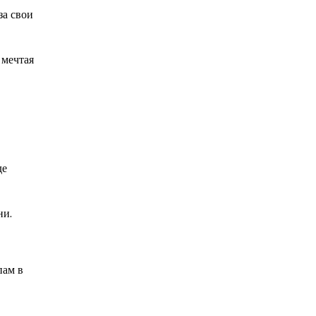
за свои
 мечтая
де
ни.
пам в