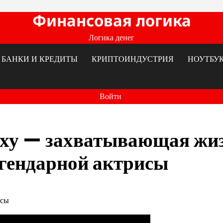
Финансовая логика
Логика денег
БАНКИ И КРЕДИТЫ
КРИПТОИНДУСТРИЯ
НОУТБУ
Войти
еху — захватывающая жи
егендарной актрисы