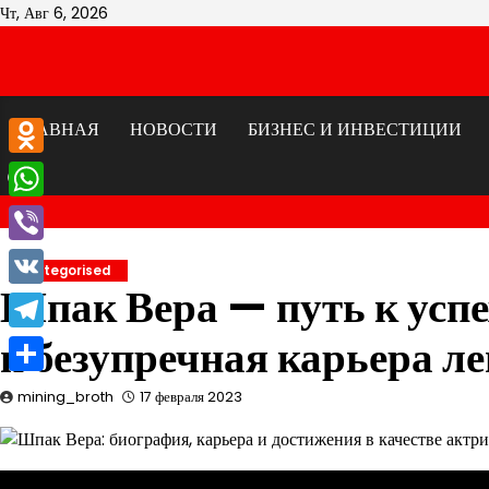
Перейти
Чт, Авг 6, 2026
к
содержимому
ГЛАВНАЯ
НОВОСТИ
БИЗНЕС И ИНВЕСТИЦИИ
Odnoklassniki
WhatsApp
Viber
Uncategorised
Шпак Вера — путь к усп
VK
и безупречная карьера л
Telegram
Отправить
mining_broth
17 февраля 2023