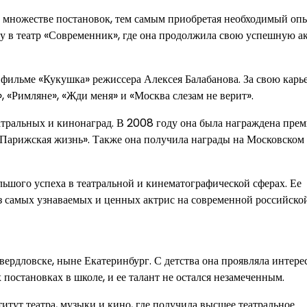
в множестве постановок, тем самым приобретая необходимый оп
у в театр «Современник», где она продолжила свою успешную а
 фильме «Кукушка» режиссера Алексея Балабанова. За свою карь
 «Римляне», «Жди меня» и «Москва слезам не верит».
атральных и кинонаград. В 2008 году она была награждена пре
Парижская жизнь». Также она получила награды на Московском
ьшого успеха в театральной и кинематографической сферах. Ее
з самых узнаваемых и ценных актрис на современной российской
вердловске, ныне Екатеринбург. С детства она проявляла интере
х постановках в школе, и ее талант не остался незамеченным.
тут театра, музыки и кино, где получила высшее театральное