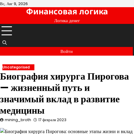
Перейти
Вс, Авг 9, 2026
Финансовая логика
к
содержимому
Логика денег
Войти
Uncategorised
Биография хирурга Пирогова
— жизненный путь и
значимый вклад в развитие
медицины
mining_broth
17 февраля 2023