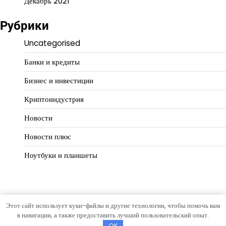
Декабрь 2021
Рубрики
Uncategorised
Банки и кредиты
Бизнес и инвестиции
Криптоиндустрия
Новости
Новости плюс
Ноутбуки и планшеты
Этот сайт использует куки-файлы и другие технологии, чтобы помочь вам
Copyright © 2026
Финансовая логика
Тема Hourly News от
в навигации, а также предоставить лучший пользовательский опыт.
Artify Themes
.
OK