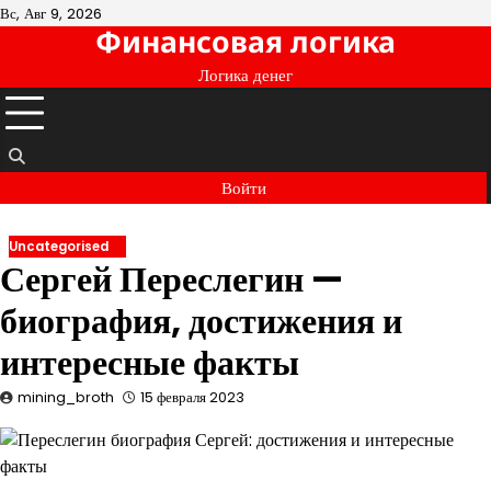
Перейти
Вс, Авг 9, 2026
Финансовая логика
к
содержимому
Логика денег
Войти
Uncategorised
Сергей Переслегин —
биография, достижения и
интересные факты
mining_broth
15 февраля 2023