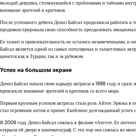
молодой девушки, столкнувшейся с проблемами и тайнами внутр
внимание зрителей и критиков.
После успешного дебюта Дениз Байсал продолжила работать в т
продемонстрировала свою способность преодолевать эмоционал
Ее талант и привлекательность не остались незамеченными, и он
Байсал является одной из самых популярных и талантливых актри
ценится как в Турции, так и за рубежом.
Успех на большом экране
Дениз Байсал начала свою карьеру актрисы в 1998 году и сразу ж
привлекли внимание зрителей и критиков со всего мира.
Первым крупным успехом актрисы стала роль Айтен Эркока в по
стал огромным хитом и принес Екейлино долгожданный успех н
В 2009 году Дениз Байсал снялась в фильме «Ангел». Ее интенс
открыла ей двери в кинематограф. С тех пор она снялась во м