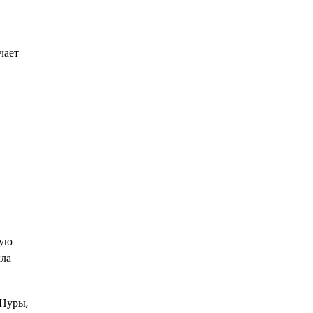
чает
ную
кла
 Нуры,