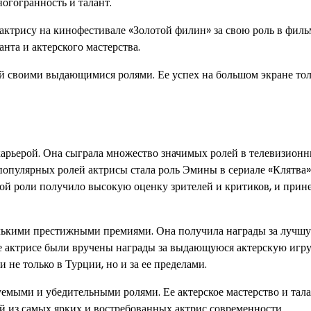
огогранность и талант.
актрису на кинофестивале «Золотой филин» за свою роль в филь
нта и актерского мастерства.
ей своими выдающимися ролями. Ее успех на большом экране то
 карьерой. Она сыграла множество значимых ролей в телевизион
популярных ролей актрисы стала роль Эмины в сериале «Клятва»
той роли получило высокую оценку зрителей и критиков, и прин
олькими престижными премиями. Она получила награды за лучш
е актрисе были вручены награды за выдающуюся актерскую игру
 не только в Турции, но и за ее пределами.
уемыми и убедительными ролями. Ее актерское мастерство и тал
й из самых ярких и востребованных актрис современности.