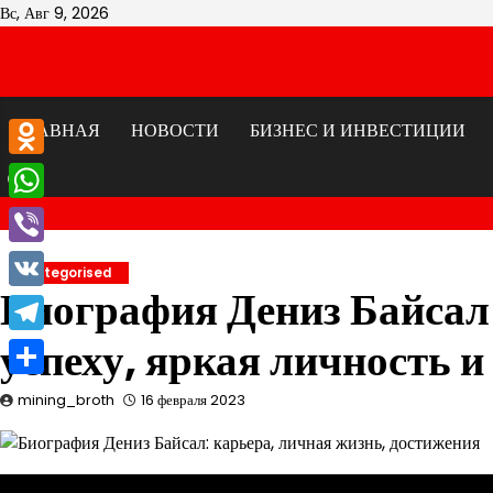
Перейти
Вс, Авг 9, 2026
к
содержимому
ГЛАВНАЯ
НОВОСТИ
БИЗНЕС И ИНВЕСТИЦИИ
Odnoklassniki
WhatsApp
Viber
Uncategorised
Биография Дениз Байсал
VK
успеху, яркая личность 
Telegram
Отправить
mining_broth
16 февраля 2023