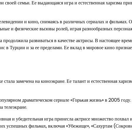
и своей семьи. Ее выдающаяся игра и естественная харизма при
елевидении и кино, снимаясь в различных сериалах и фильмах. 
ьные и физические вызовы ролей, играя разнообразных персона
а продолжила развиваться в качестве актрисы. В настоящее врем
с в Турции и за ее пределами. Ее вклад в мировое кино признае
е стала замечена на киноэкране. Ее талант и естественная хариз
пулярном драматическом сериале «Горькая жизнь» в 2005 году.
а телеэкране.
ивная и убедительная игра принесла актрисе множество похвал 
ногих успешных фильмах, включая «Убежище», «Сахуртам (Сокров