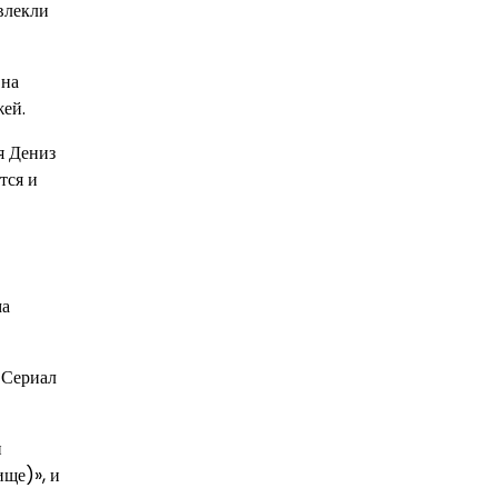
влекли
Она
жей.
я Дениз
тся и
ма
 Сериал
и
ище)», и