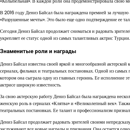
«Колыбельная». В каждой роли она продемонстрировала свою мн
В 2016 году Дениз Байсал была награждена премией за лучшую 
«Разрушенные мечты». Это было еще одно подтверждение ее тала
Сегодня Дениз Байсал продолжает сниматься и радовать зрител
укрепляет ее статус одной из самых талантливых актрис Турции.
Знаменитые роли и награды
Дениз Байсал известна своей яркой и многообразной актерской
сериалах, фильмах и театральных постановках. Одной из самых 
котором она сыграла одну из главных героинь. Ее исполнение э
актрисе широкую известность.
За свою актерскую работу Дениз Байсал была награждена неск
женскую роль в сериалах «Клятва» и «Великолепный век». Такж
театральных постановках. Ее талант и профессионализм признали
Дениз Байсал продолжает радовать зрителей своими непредсказ
заслуживают все новые награды и признания. Она остается одно