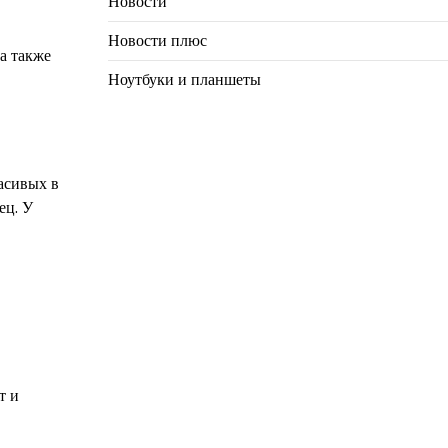
Новости
Новости плюс
а также
Ноутбуки и планшеты
асивых в
ец. У
т и