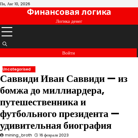
Перейти
Пн, Авг 10, 2026
Финансовая логика
к
содержимому
Логика денег
Войти
Uncategorised
Саввиди Иван Саввиди — из
бомжа до миллиардера,
путешественника и
футбольного президента —
удивительная биография
mining_broth
16 февраля 2023