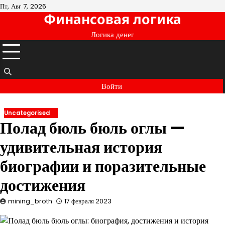
Перейти
Пт, Авг 7, 2026
Финансовая логика
к
содержимому
Логика денег
Войти
Uncategorised
Полад бюль бюль оглы —
удивительная история
биографии и поразительные
достижения
mining_broth
17 февраля 2023