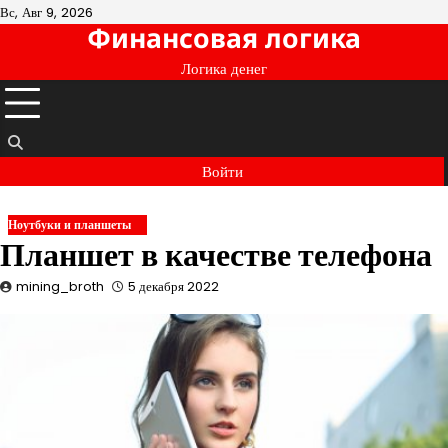
Перейти
Вс, Авг 9, 2026
Финансовая логика
к
содержимому
Логика денег
Войти
Ноутбуки и планшеты
Планшет в качестве телефона
mining_broth
5 декабря 2022