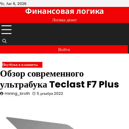
Перейти
Чт, Авг 6, 2026
Финансовая логика
к
содержимому
Логика денег
Войти
Ноутбуки и планшеты
Обзор современного
ультрабука Teclast F7 Plus
mining_broth
5 декабря 2022