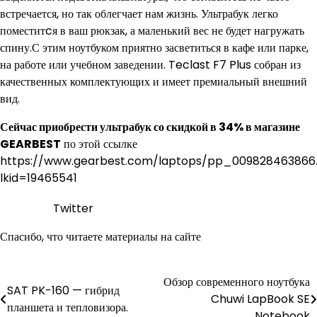
встречается, но так облегчает нам жизнь. Ультрабук легко
поместитcя в ваш рюкзак, а маленький вес не будет нагружать
спину.С этим ноутбуком приятно засветиться в кафе или парке,
на работе или учебном заведении. Teclast F7 Plus собран из
качественных комплектующих и имеет премиальный внешний
вид.
Сейчас приобрести ультрабук со скидкой в 34% в магазине
GEARBEST
по этой ссылке
https://www.gearbest.com/laptops/pp_009828463866
lkid=19465541
Twitter
Спасибо, что читаете материалы на сайте
Обзор современного ноутбука
Навигация
SAT PK-160 — гибрид
Chuwi LapBook SE
планшета и тепловизора.
по
Notebook