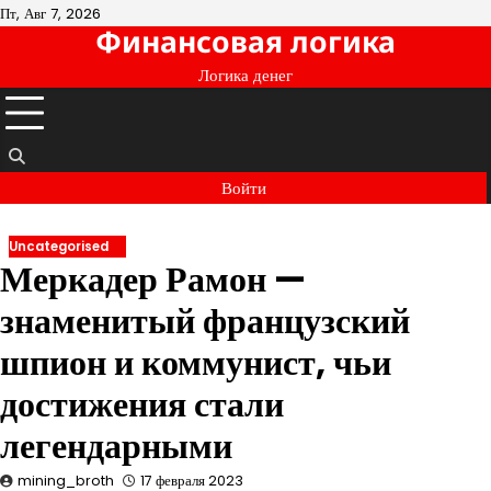
Перейти
Пт, Авг 7, 2026
Финансовая логика
к
содержимому
Логика денег
Войти
Uncategorised
Меркадер Рамон —
знаменитый французский
шпион и коммунист, чьи
достижения стали
легендарными
mining_broth
17 февраля 2023