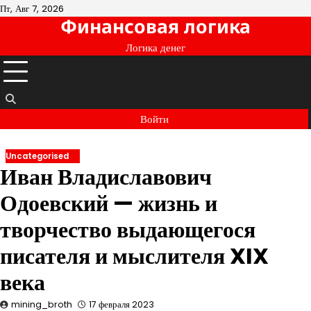
Перейти
Пт, Авг 7, 2026
Финансовая логика
к
содержимому
Логика денег
Войти
Uncategorised
Иван Владиславович
Одоевский — жизнь и
творчество выдающегося
писателя и мыслителя XIX
века
mining_broth
17 февраля 2023