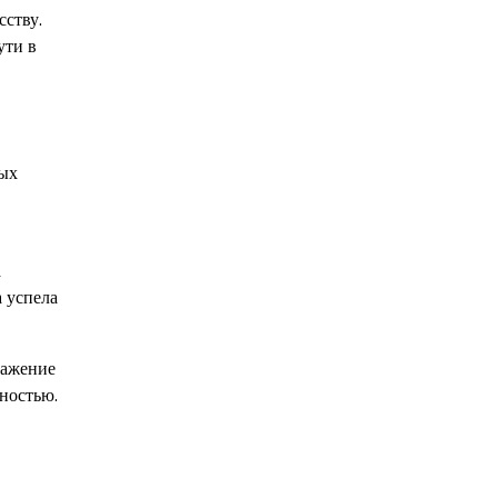
сству.
ути в
ных
а
а успела
ражение
рностью.