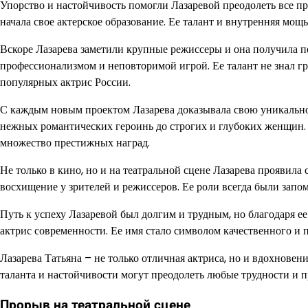
Упорство и настойчивость помогли Лазаревой преодолеть все пре
начала свое актерское образование. Ее талант и внутренняя мощ
Вскоре Лазарева заметили крупные режиссеры и она получила пе
профессионализмом и неповторимой игрой. Ее талант не знал гра
популярных актрис России.
С каждым новым проектом Лазарева доказывала свою уникальнос
нежных романтических героинь до строгих и глубоких женщин. 
множество престижных наград.
Не только в кино, но и на театральной сцене Лазарева проявила 
восхищение у зрителей и режиссеров. Ее роли всегда были за
Путь к успеху Лазаревой был долгим и трудным, но благодаря ее
актрис современности. Ее имя стало символом качественного и 
Лазарева Татьяна – не только отличная актриса, но и вдохновен
таланта и настойчивости могут преодолеть любые трудности и 
Прорыв на театральной сцене