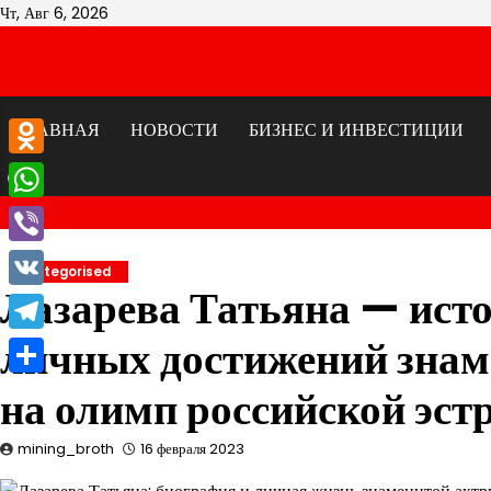
Перейти
Чт, Авг 6, 2026
к
содержимому
ГЛАВНАЯ
НОВОСТИ
БИЗНЕС И ИНВЕСТИЦИИ
Odnoklassniki
WhatsApp
Viber
Uncategorised
Лазарева Татьяна — исто
VK
личных достижений знам
Telegram
Отправить
на олимп российской эст
mining_broth
16 февраля 2023