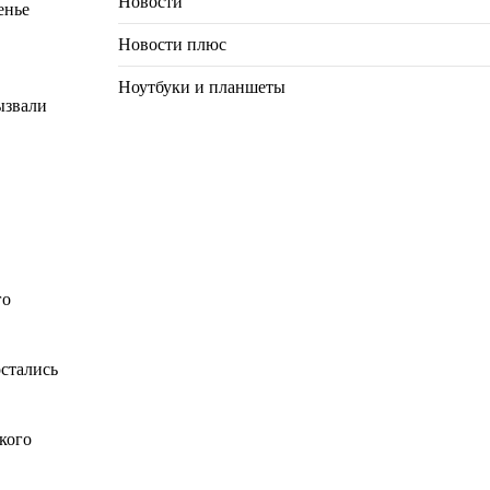
Новости
енье
Новости плюс
Ноутбуки и планшеты
ызвали
го
остались
кого