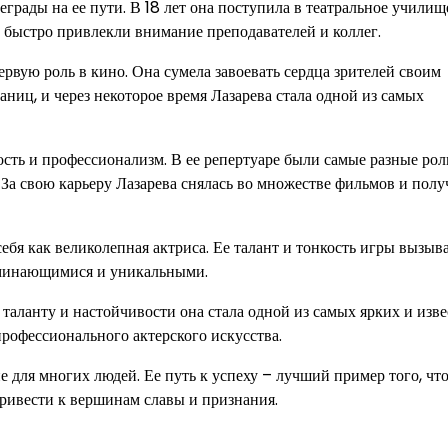
грады на ее пути. В 18 лет она поступила в театральное училище
ь быстро привлекли внимание преподавателей и коллег.
рвую роль в кино. Она сумела завоевать сердца зрителей своим
ниц, и через некоторое время Лазарева стала одной из самых
ть и профессионализм. В ее репертуаре были самые разные рол
За свою карьеру Лазарева снялась во множестве фильмов и полу
себя как великолепная актриса. Ее талант и тонкость игры вызыв
поминающимися и уникальными.
 таланту и настойчивости она стала одной из самых ярких и изв
профессионального актерского искусства.
ие для многих людей. Ее путь к успеху – лучший пример того, чт
привести к вершинам славы и признания.