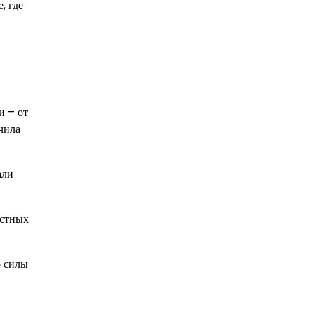
, где
и – от
чила
али
естных
о силы