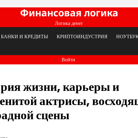
Финансовая логика
Логика денег
БАНКИ И КРЕДИТЫ
КРИПТОИНДУСТРИЯ
НОУТБУ
Войти
рия жизни, карьеры и
енитой актрисы, восходя
радной сцены