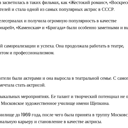
 засветилась в таких фильмах, как «Жестокий романс», «Воскрес
ителей и стала одной из самых популярных актрис в СССР.
телесериалах и получила огромную популярность в качестве
онарей», «Каменская» и «Бригада» были особенно заметными и в
 самореализации и успеха. Она продолжала работать в театре,
антом и профессионализмом.
дители были актерами и она выросла в театральной семье. С само
мечтала стать актрисой.
зыкальных мероприятиях. Ее талант и творческий потенциал не 
в Московское художественное училище имени Щепкина.
чилище до 1969 года, после чего была принята в труппу Московс
нальную карьеру и становление в качестве актрисы.