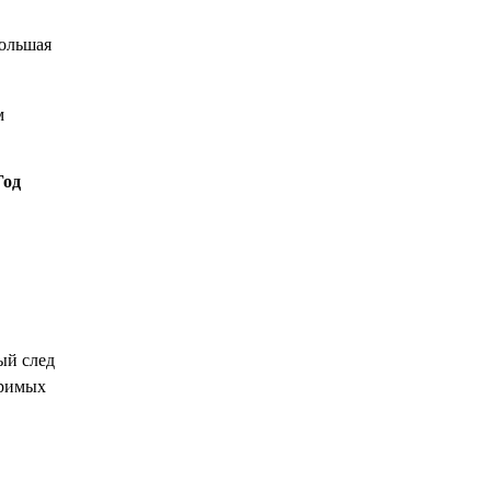
большая
м
Год
ый след
оримых