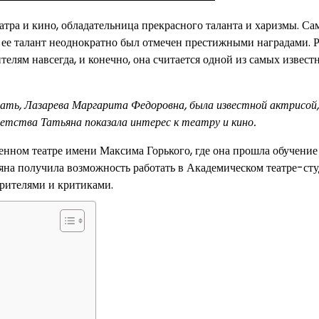
еатра и кино, обладательница прекрасного таланта и харизмы. Са
а ее талант неоднократно был отмечен престижными наградами. 
елям навсегда, и конечно, она считается одной из самых извест
мать, Лазарева Маргарита Федоровна, была известной актрисой,
детства Татьяна показала интерес к театру и кино.
енном театре имени Максима Горького, где она прошла обучение
ьяна получила возможность работать в Академическом театре-ст
зрителями и критиками.