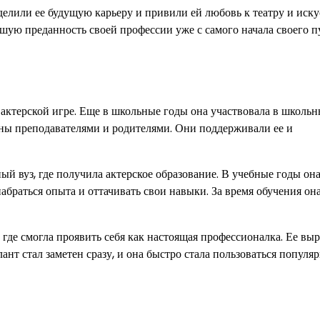
елили ее будущую карьеру и привили ей любовь к театру и иску
шую преданность своей профессии уже с самого начала своего п
и актерской игре. Еще в школьные годы она участвовала в школь
ены преподавателями и родителями. Они поддерживали ее и
ый вуз, где получила актерское образование. В учебные годы он
набраться опыта и оттачивать свои навыки. За время обучения он
, где смогла проявить себя как настоящая профессионалка. Ее вы
ант стал заметен сразу, и она быстро стала пользоваться популя