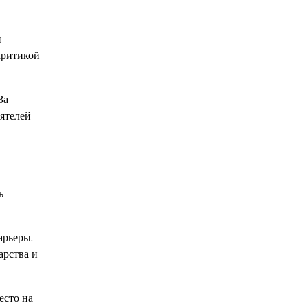
и
критикой
За
ятелей
ь
арьеры.
арства и
есто на