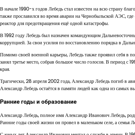
В начале 1990-х годов Лебедь стал известен на всю страну бла
также прославился во время аварии на Чернобыльской АЭС, где
реактор для предотвращения ещё одной катастрофы.
В 1992 году Лебедь был назначен командующим Дальневосточны
коррупцией. За свои усилия по восстановлению порядка в Даль
Помимо своей военной карьеры, Лебедь также проявил себя в по
занял третье место, собрав большое число голосов. В период с 
края.
Трагически, 28 апреля 2002 года, Александр Лебедь погиб в ави
Александр Лебедь остаётся в памяти людей как одна из самых 
Ранние годы и образование
Александр Лебедь, полное имя Александр Иванович Лебедь, роди
Ранние годы своей жизни он провел в маленьком селе, а семья Л
С юных лет Александр Иванович мечтал о службе в армии. В 196