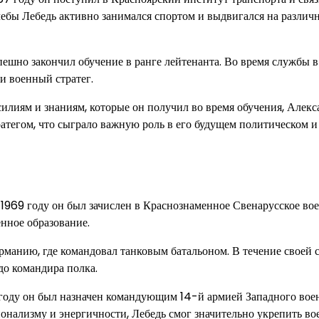
чебы Лебедь активно занимался спортом и выдвигался на различ
шно закончил обучение в ранге лейтенанта. Во время службы в
и военный стратег.
илиям и знаниям, которые он получил во время обучения, Алекс
тегом, что сыграло важную роль в его будущем политическом и
 1969 году он был зачислен в Краснознаменное Свенарусское во
нное образование.
рманию, где командовал танковым батальоном. В течение своей
до командира полка.
1 году он был назначен командующим 14-й армией Западного вое
онализму и энергичности, Лебедь смог значительно укрепить в