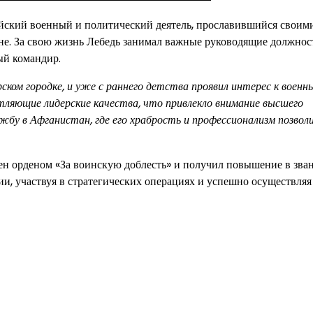
йский военный и политический деятель, прославившийся своим
не. За свою жизнь Лебедь занимал важные руководящие должнос
ый командир.
рском городке, и уже с раннего детства проявил интерес к военн
чатляющие лидерские качества, что привлекло внимание высшего
ужбу в Афганистан, где его храбрость и профессионализм позвол
ен орденом «За воинскую доблесть» и получил повышение в зва
и, участвуя в стратегических операциях и успешно осуществляя