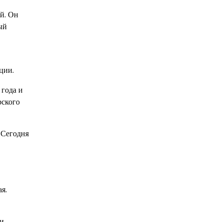
й. Он
ый
ции.
 года и
рского
 Сегодня
я.
и,