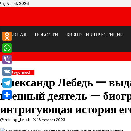
Перейти
Чт, Авг 6, 2026
к
содержимому
ГЛАВНАЯ
НОВОСТИ
БИЗНЕС И ИНВЕСТИЦИИ
Odnoklassniki
WhatsApp
Viber
Uncategorised
Александр Лебедь — выд
VK
военный деятель — биог
Telegram
Отправить
интригующая история ег
mining_broth
16 февраля 2023