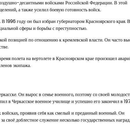
Воздушно-десантными войсками Российской Федерации. В этой
лений, а также усилил боевую готовность войск.
 В 1996 году он был избран губернатором Красноярского края. В
оциальной сферы и борьбы с преступностью.
ской позицией по отношению к кремлевской власти. Он часто вы
тве.
время полета на вертолете в Красноярском крае произошел авар
членов экипажа.
ркасске. Он вырос в семье военного, поэтому со своей молодост
ил в Черкасское военное училище и успешно его закончил в 197
войсках, проявив себя как смелый и преданный военный. Он
 за своё доблестное служение несколько государственных наград