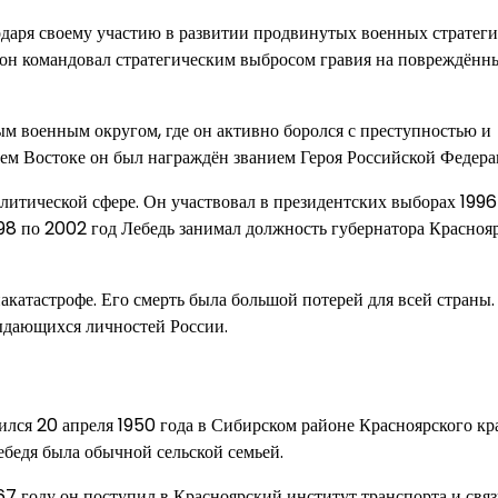
годаря своему участию в развитии продвинутых военных стратеги
 он командовал стратегическим выбросом гравия на повреждённ
м военным округом, где он активно боролся с преступностью и
нем Востоке он был награждён званием Героя Российской Федера
литической сфере. Он участвовал в президентских выборах 1996
1998 по 2002 год Лебедь занимал должность губернатора Красноя
акатастрофе. Его смерть была большой потерей для всей страны.
выдающихся личностей России.
лся 20 апреля 1950 года в Сибирском районе Красноярского кра
ебедя была обычной сельской семьей.
7 году он поступил в Красноярский институт транспорта и связ