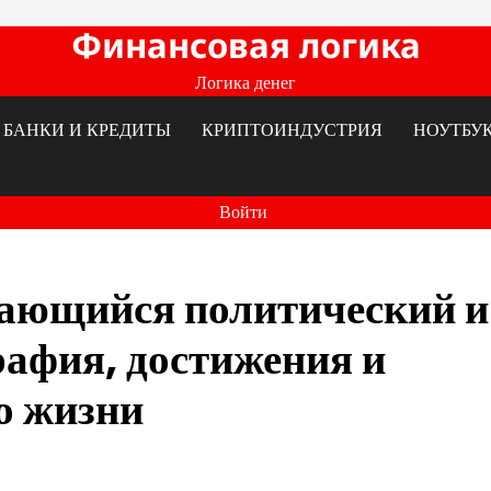
Финансовая логика
Логика денег
БАНКИ И КРЕДИТЫ
КРИПТОИНДУСТРИЯ
НОУТБУ
Войти
ающийся политический и
рафия, достижения и
о жизни