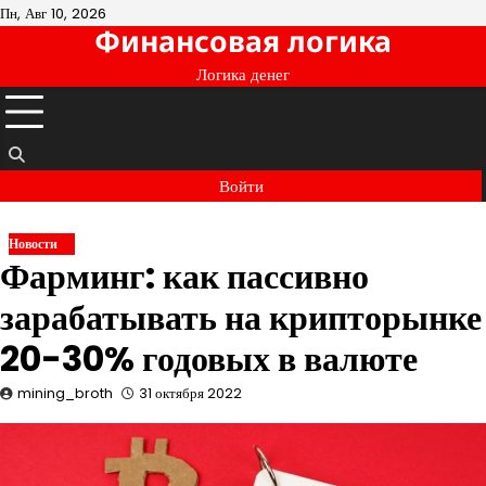
Перейти
Пн, Авг 10, 2026
Финансовая логика
к
содержимому
Логика денег
Войти
Новости
Фарминг: как пассивно
зарабатывать на крипторынке
20-30% годовых в валюте
mining_broth
31 октября 2022