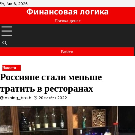
Перейти
Чт, Авг 6, 2026
Финансовая логика
к
содержимому
Логика денег
Войти
Новости
Россияне стали меньше
тратить в ресторанах
mining_broth
20 ноября 2022