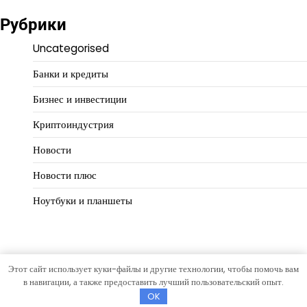
Рубрики
Uncategorised
Банки и кредиты
Бизнес и инвестиции
Криптоиндустрия
Новости
Новости плюс
Ноутбуки и планшеты
Этот сайт использует куки-файлы и другие технологии, чтобы помочь вам
Copyright © 2026
Финансовая логика
Тема Hourly News от
в навигации, а также предоставить лучший пользовательский опыт.
Artify Themes
.
OK