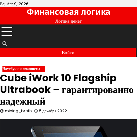
Перейти
Вс, Авг 9, 2026
Финансовая логика
к
содержимому
Логика денег
Войти
Ноутбуки и планшеты
Cube iWork 10 Flagship
Ultrabook – гарантированно
надежный
mining_broth
5 декабря 2022