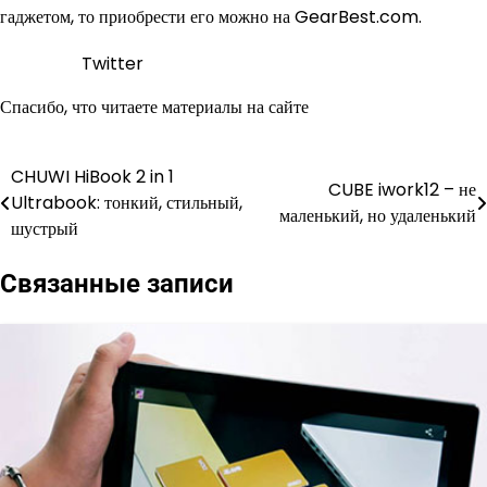
гаджетом, то приобрести его можно на GearBest.com.
Twitter
Спасибо, что читаете материалы на сайте
CHUWI HiBook 2 in 1
Навигация
CUBE iwork12 – не
Ultrabook: тонкий, стильный,
маленький, но удаленький
по
шустрый
записям
Связанные записи