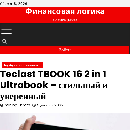
Перейти
Сб, Авг 8, 2026
Финансовая логика
к
содержимому
Логика денег
Войти
Ноутбуки и планшеты
Teclast TBOOK 16 2 in 1
Ultrabook – стильный и
уверенный
mining_broth
5 декабря 2022