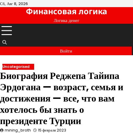
Перейти
Сб, Авг 8, 2026
Финансовая логика
к
содержимому
Логика денег
Войти
Uncategorised
Биография Реджепа Тайипа
Эрдогана — возраст, семья и
достижения — все, что вам
хотелось бы знать о
президенте Турции
mining_broth
15 февраля 2023