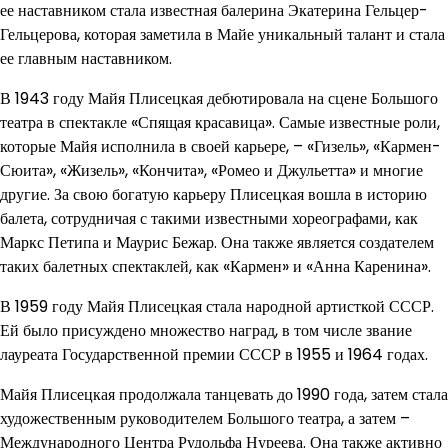
ее наставником стала известная балерина Экатерина Гельцер-
Гельцерова, которая заметила в Майе уникальный талант и стала
ее главным наставником.
В 1943 году Майя Плисецкая дебютировала на сцене Большого
театра в спектакле «Спящая красавица». Самые известные роли,
которые Майя исполнила в своей карьере, – «Гизель», «Кармен-
Сюита», «Жизель», «Кончита», «Ромео и Джульетта» и многие
другие. За свою богатую карьеру Плисецкая вошла в историю
балета, сотрудничая с такими известными хореографами, как
Маркс Петипа и Маурис Бежар. Она также является создателем
таких балетных спектаклей, как «Кармен» и «Анна Каренина».
В 1959 году Майя Плисецкая стала народной артисткой СССР.
Ей было присуждено множество наград, в том числе звание
лауреата Государственной премии СССР в 1955 и 1964 годах.
Майя Плисецкая продолжала танцевать до 1990 года, затем стала
художественным руководителем Большого театра, а затем –
Международного Центра Рудольфа Нуреева. Она также активно