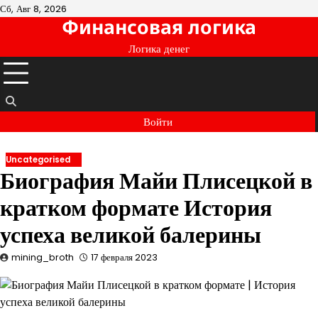
Перейти
Сб, Авг 8, 2026
Финансовая логика
к
содержимому
Логика денег
Войти
Uncategorised
Биография Майи Плисецкой в
кратком формате История
успеха великой балерины
mining_broth
17 февраля 2023