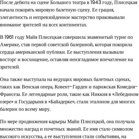
После дебюта на сцене Большого театра в 1943 году, Плисецкая
начала покорять мировую балетную сцену. Ее грация,
элегантность и непревзойденное мастерство приковывали
внимание зрителей на всех континентах.
В 1961 году Майя Плисецкая совершила знаменитый турне по
Америке, став первой советской балериной, которая покорила
сердца американской публики. Ее выступления вызывали
восторг и восхищение, оставляя неизгладимое впечатление на
зрителей.
Она также выступала на ведущих мировых балетных сценах,
таких как Венская опера, Ковент-Гарден и парижская Комедия-
Франсеза. Ее легендарные роли, такие как Никкия в «Лебедином
озере» и Государыня в «Байадерке», стали эталоном для многих
балерин по всему миру.
По мере продвижения карьеры Майи Плисецкой, она получала
множество наград и почетных званий. Ее имя стало символом
высокого искусства, а ее выступления стали событиями, на