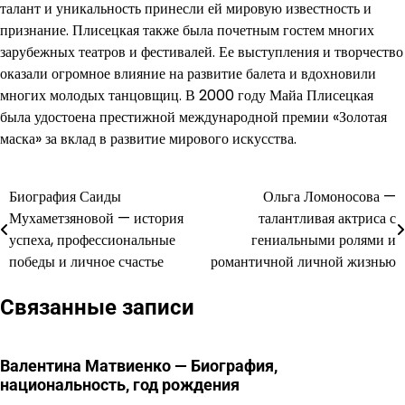
талант и уникальность принесли ей мировую известность и
признание. Плисецкая также была почетным гостем многих
зарубежных театров и фестивалей. Ее выступления и творчество
оказали огромное влияние на развитие балета и вдохновили
многих молодых танцовщиц. В 2000 году Майа Плисецкая
была удостоена престижной международной премии «Золотая
маска» за вклад в развитие мирового искусства.
Биография Саиды
Ольга Ломоносова —
Навигация
Мухаметзяновой — история
талантливая актриса с
по
успеха, профессиональные
гениальными ролями и
победы и личное счастье
романтичной личной жизнью
записям
Связанные записи
Валентина Матвиенко — Биография,
национальность, год рождения