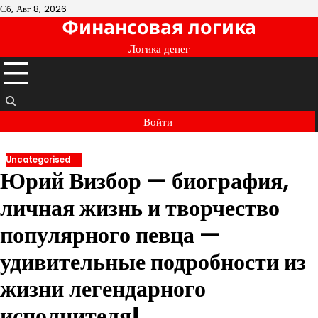
Перейти
Сб, Авг 8, 2026
Финансовая логика
к
содержимому
Логика денег
Войти
Uncategorised
Юрий Визбор — биография,
личная жизнь и творчество
популярного певца —
удивительные подробности из
жизни легендарного
исполнителя!