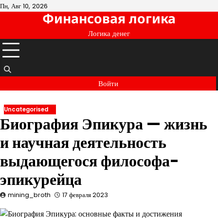
Перейти
Пн, Авг 10, 2026
Финансовая логика
к
содержимому
Логика денег
Войти
Uncategorised
Биография Эпикура — жизнь
и научная деятельность
выдающегося философа-
эпикурейца
mining_broth
17 февраля 2023