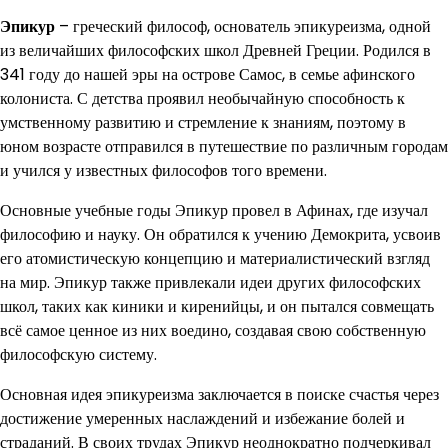
Эпикур
– греческий философ, основатель эпикуреизма, одной
из величайших философских школ Древней Греции. Родился в
341 году до нашей эры на острове Самос, в семье афинского
колониста. С детства проявил необычайную способность к
умственному развитию и стремление к знаниям, поэтому в
юном возрасте отправился в путешествие по различным городам
и учился у известных философов того времени.
Основные учебные годы Эпикур провел в Афинах, где изучал
философию и науку. Он обратился к учению Демокрита, усвоив
его атомистическую концепцию и материалистический взгляд
на мир. Эпикур также привлекали идеи других философских
школ, таких как киники и киренийцы, и он пытался совмещать
всё самое ценное из них воедино, создавая свою собственную
философскую систему.
Основная идея эпикуреизма заключается в поиске счастья через
достижение умеренных наслаждений и избежание болей и
страданий. В своих трудах Эпикур неоднократно подчеркивал