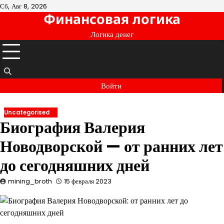
Перейти
Сб, Авг 8, 2026
Финансовая логика
к
содержимому
Логика денег
Войти
Uncategorised
Биография Валерия
Новодворской — от ранних лет
до сегодняшних дней
mining_broth
15 февраля 2023