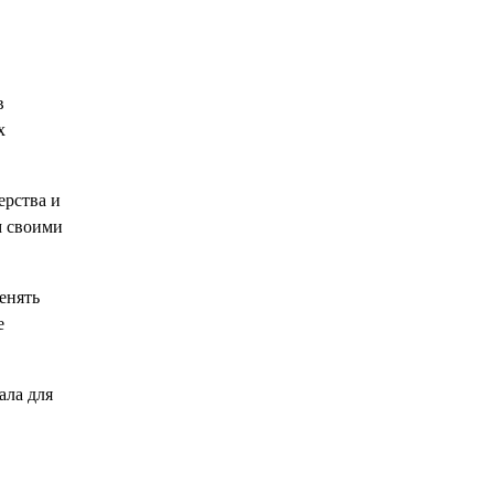
в
х
ерства и
м своими
енять
е
ала для