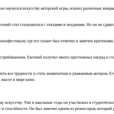
 он научился искусству актерской игры, освоил различные жанры
вгений стал сталкиваться с отказами и неудачами. Но он не сдава
инофестивале, где его талант был отмечен и замечен критиками.
остребованным. Евгений получил много престижных наград и ст
еть все трудности и стать знаменитым и уважаемым актером. Его
 высот в мире кино.
ому искусству. Уже в школьные годы он участвовал в студенчески
нт и способности. Он был замечен одним из режиссеров, который