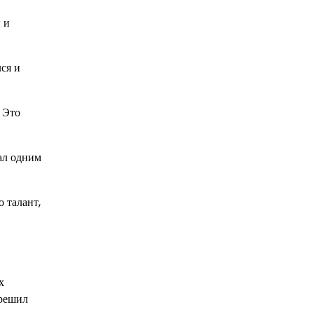
 и
лся и
 Это
ал одним
 талант,
х
 решил