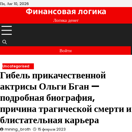
Перейти
Пн, Авг 10, 2026
Финансовая логика
к
содержимому
Логика денег
Войти
Uncategorised
Гибель прикачественной
актрисы Ольги Бган —
подробная биография,
причина трагической смерти и
блистательная карьера
mining_broth
15 февраля 2023