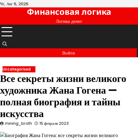
Перейти
Чт, Авг 6, 2026
Финансовая логика
к
содержимому
Логика денег
Войти
Uncategorised
Все секреты жизни великого
художника Жана Гогена —
полная биография и тайны
искусства
mining_broth
15 февраля 2023