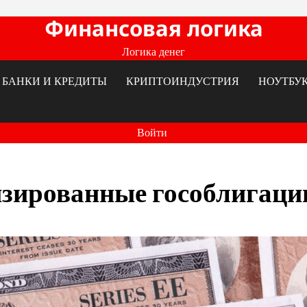
Финансовая логика
Логика денег
БАНКИ И КРЕДИТЫ
КРИПТОИНДУСТРИЯ
НОУТБУ
Войти
изированные гособлигаци