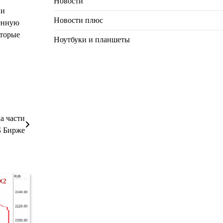
Новости
 и
Новости плюс
ченную
оторые
Ноутбуки и планшеты
а части
Б Бирже