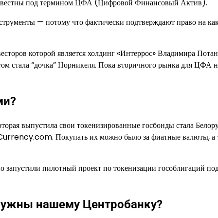
 известны под термином ЦФА (Цифровой Финансовый Актив).
трументы — потому что фактически подтверждают право на ка
весторов которой является холдинг «Интеррос» Владимира Потан
ом стала “дочка” Норникеля. Пока вторичного рынка для ЦФА н
ми?
 которая выпустила свои токенизированные госбонды стала Белору
urrency.com. Покупать их можно было за фиатные валюты, а 
о запустили пилотный проект по токенизации гособлигаций по
нужны нашему Центробанку?