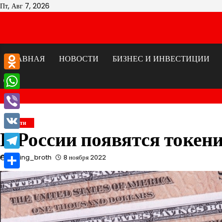
Перейти
Пт, Авг 7, 2026
к
содержимому
ГЛАВНАЯ
НОВОСТИ
БИЗНЕС И ИНВЕСТИЦИИ
Odnoklassniki
WhatsApp
Viber
Новости
В России появятся токен
VK
Telegram
mining_broth
8 ноября 2022
Отправить