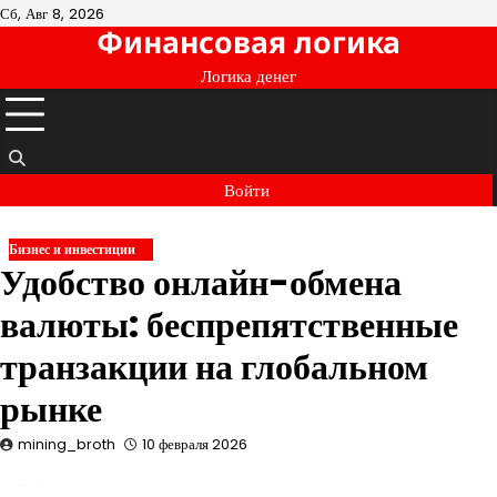
Перейти
Сб, Авг 8, 2026
Финансовая логика
к
содержимому
Логика денег
Войти
Бизнес и инвестиции
Удобство онлайн-обмена
валюты: беспрепятственные
транзакции на глобальном
рынке
mining_broth
10 февраля 2026