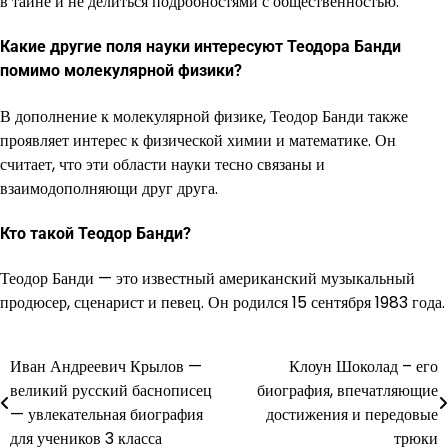
в тайне и не делиться подробностями с общественностью.
Какие другие поля науки интересуют Теодора Банди
помимо молекулярной физики?
В дополнение к молекулярной физике, Теодор Банди также
проявляет интерес к физической химии и математике. Он
считает, что эти области науки тесно связаны и
взаимодополняющи друг друга.
Кто такой Теодор Банди?
Теодор Банди — это известный американский музыкальный
продюсер, сценарист и певец. Он родился 15 сентября 1983 года.
Иван Андреевич Крылов —
Клоун Шоколад – его
Навигация
великий русский баснописец
биография, впечатляющие
по
— увлекательная биография
достижения и передовые
для учеников 3 класса
трюки
записям