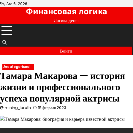
Перейти
Чт, Авг 6, 2026
Финансовая логика
к
содержимому
Логика денег
Войти
Uncategorised
Тамара Макарова — история
жизни и профессионального
успеха популярной актрисы
mining_broth
15 февраля 2023