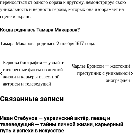
переносяться от одного образа к другому, демонстрируя свою
уникальность и верность героям, которых она изображает на
сцене и экране.
Когда родилась Тамара Макарова?
Тамара Макарова родилась 2 ноября 1917 года.
Беркова биография — узнайте
Навигация
Чарльз Бронсон — жестокий
интересные факты из личной
преступник с уникальной
по
жизни и карьеры известной
биографией
актрисы и телеведущей
записям
Связанные записи
Иван Стебунов — украинский актёр, певец и
телеведущий — тайны личной жизни, карьерный
путь и успехи в искусстве