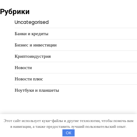
Рубрики
Uncategorised
Банки и кредиты
Бизнес и инвестиции
Криптоиндустрия
Новости
Новости плюс
Ноутбуки и планшеты
Этот сайт использует куки-файлы и другие технологии, чтобы помочь вам
Copyright © 2026
Финансовая логика
Тема Hourly News от
в навигации, а также предоставить лучший пользовательский опыт.
Artify Themes
.
OK