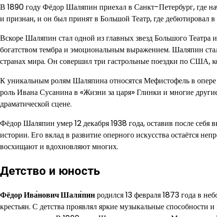
В 1890 году Фёдор Шаляпин приехал в Санкт-Петербург, где нач
и признан, и он был принят в Большой Театр, где дебютировал в 
Вскоре Шаляпин стал одной из главных звезд Большого Театра и
богатством тембра и эмоциональным выражением. Шаляпин стал и
странах мира. Он совершил три гастрольные поездки по США, к
К уникальным ролям Шаляпина относятся Мефистофель в опере 
роль Ивана Сусанина в «Жизни за царя» Глинки и многие другие.
драматической сцене.
Фёдор Шаляпин умер 12 декабря 1938 года, оставив после себя
истории. Его вклад в развитие оперного искусства остаётся неп
восхищают и вдохновляют многих.
Детство и юность
Фёдор Ива́нович Шаля́пин
родился 13 февраля 1873 года в не
крестьян. С детства проявлял яркие музыкальные способности и 