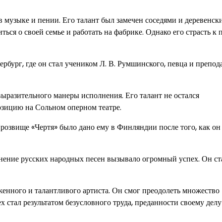
 музыке и пении. Его талант был замечен соседями и деревенск
ся о своей семье и работать на фабрике. Однако его страсть к 
бург, где он стал учеником Л. В. Румшинского, певца и препода
ыразительного манеры исполнения. Его талант не остался
озицию на Сольном оперном театре.
озвище «Чертя» было дано ему в Финляндии после того, как он
нение русских народных песен вызывало огромный успех. Он ст
нного и талантливого артиста. Он смог преодолеть множество
х стал результатом безусловного труда, преданности своему делу