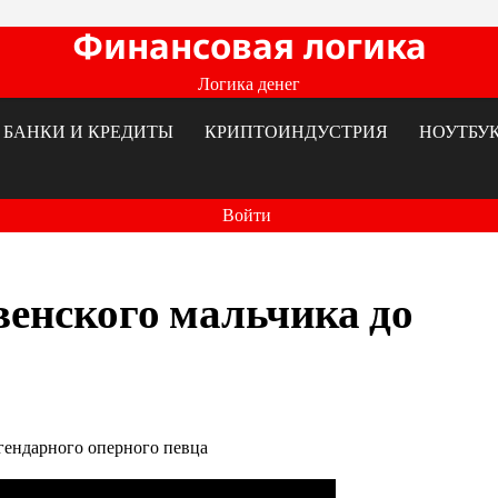
Финансовая логика
Логика денег
БАНКИ И КРЕДИТЫ
КРИПТОИНДУСТРИЯ
НОУТБУ
Войти
венского мальчика до