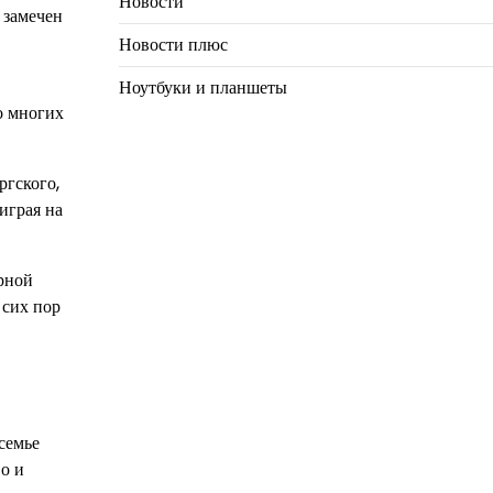
Новости
 замечен
Новости плюс
Ноутбуки и планшеты
о многих
ргского,
играя на
урной
 сих пор
семье
о и