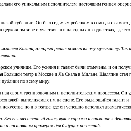
 делали его уникальным исполнителем, настоящим гением оперн
анской губернии. Он был седьмым ребенком в семье, и с самого 
 церковном хоре и участвовал в народных празднествах, где его
ого жителя Казани, который решил помочь юному музыканту. Так 
аляпина.
ерском училище. Его усилия и талант были отмечены, и он полу
ая Большой театр в Москве и Ла Скала в Милане. Шаляпин стал
 публики по всему миру.
л над своим тренировочным и исполнительским процессом. Он у
ерсонажей, выполняемых им на сцене. Его выдающийся талант и
искусстве, но и в театре, где он успешно исполнял драматическ
 Его величественный голос, яркая харизма и внимание к деталя
ени и настоящим примером для будущих поколений.