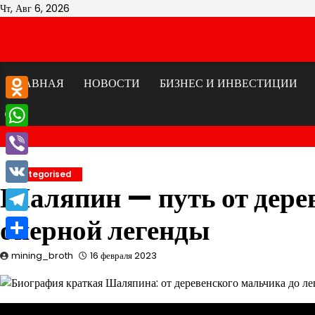
Перейти
Чт, Авг 6, 2026
к
содержимому
ГЛАВНАЯ
НОВОСТИ
БИЗНЕС И ИНВЕСТИЦИИ
Odnoklassniki
WhatsApp
Viber
Uncategorised
Шаляпин — путь от дере
VK
оперной легенды
Telegram
Отправить
mining_broth
16 февраля 2023