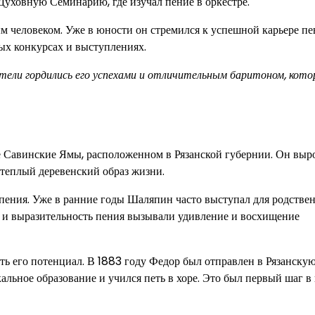
уховную Семинарию, где изучал пение в оркестре.
человеком. Уже в юности он стремился к успешной карьере пе
ых конкурсах и выступлениях.
тели гордились его успехами и отличительным баритоном, кот
ле Савинские Ямы, расположенном в Рязанской губернии. Он выр
о теплый деревенский образ жизни.
пения. Уже в ранние годы Шаляпин часто выступал для родстве
с и выразительность пения вызывали удивление и восхищение
ь его потенциал. В 1883 году Федор был отправлен в Рязанску
льное образование и учился петь в хоре. Это был первый шаг в 