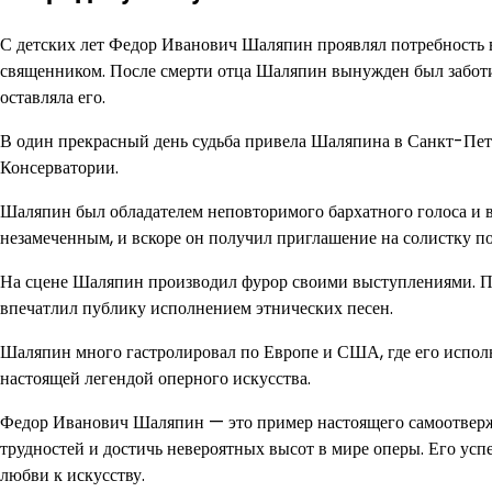
С детских лет Федор Иванович Шаляпин проявлял потребность в
священником. После смерти отца Шаляпин вынужден был заботить
оставляла его.
В один прекрасный день судьба привела Шаляпина в Санкт-Петер
Консерватории.
Шаляпин был обладателем неповторимого бархатного голоса и в
незамеченным, и вскоре он получил приглашение на солистку п
На сцене Шаляпин производил фурор своими выступлениями. Пр
впечатлил публику исполнением этнических песен.
Шаляпин много гастролировал по Европе и США, где его испол
настоящей легендой оперного искусства.
Федор Иванович Шаляпин — это пример настоящего самоотверже
трудностей и достичь невероятных высот в мире оперы. Его успе
любви к искусству.