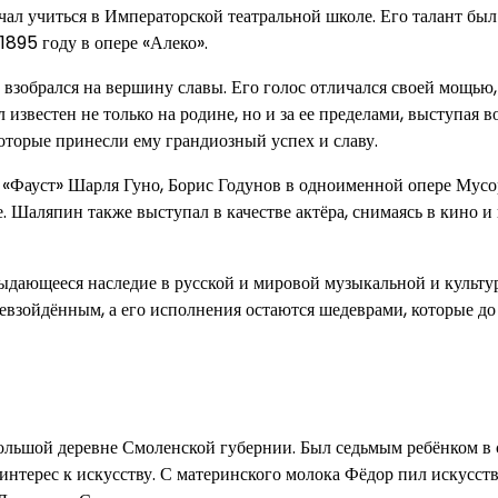
ал учиться в Императорской театральной школе. Его талант был
1895 году в опере «Алеко».
 взобрался на вершину славы. Его голос отличался своей мощью,
звестен не только на родине, но и за ее пределами, выступая в
оторые принесли ему грандиозный успех и славу.
«Фауст» Шарля Гуно, Борис Годунов в одноименной опере Мусо
 Шаляпин также выступал в качестве актёра, снимаясь в кино и 
 выдающееся наследие в русской и мировой музыкальной и культ
ревзойдённым, а его исполнения остаются шедеврами, которые до
большой деревне Смоленской губернии. Был седьмым ребёнком в 
интерес к искусству. С материнского молока Фёдор пил искусств