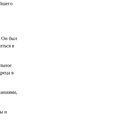
ейшего
. Он был
иться в
льное
дреца в
паниями,
.
вы и