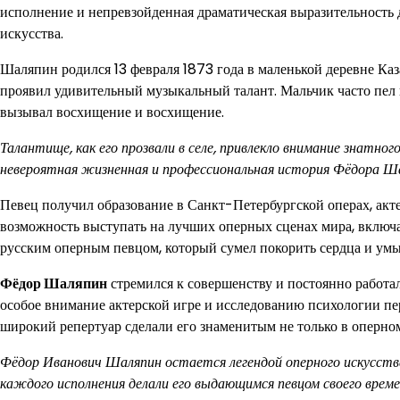
исполнение и непревзойденная драматическая выразительность
искусства.
Шаляпин родился 13 февраля 1873 года в маленькой деревне Каз
проявил удивительный музыкальный талант. Мальчик часто пел в
вызывал восхищение и восхищение.
Талантище, как его прозвали в селе, привлекло внимание знатн
невероятная жизненная и профессиональная история Фёдора Ш
Певец получил образование в Санкт-Петербургской операх, акт
возможность выступать на лучших оперных сценах мира, включ
русским оперным певцом, который сумел покорить сердца и умы
Фёдор Шаляпин
стремился к совершенству и постоянно работа
особое внимание актерской игре и исследованию психологии п
широкий репертуар сделали его знаменитым не только в оперном 
Фёдор Иванович Шаляпин остается легендой оперного искусства.
каждого исполнения делали его выдающимся певцом своего врем