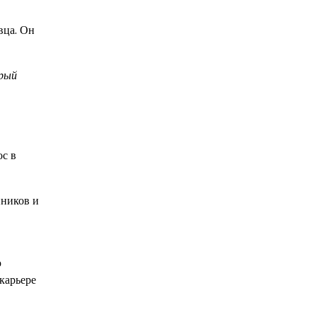
вца. Он
орый
ос в
нников и
ю
карьере