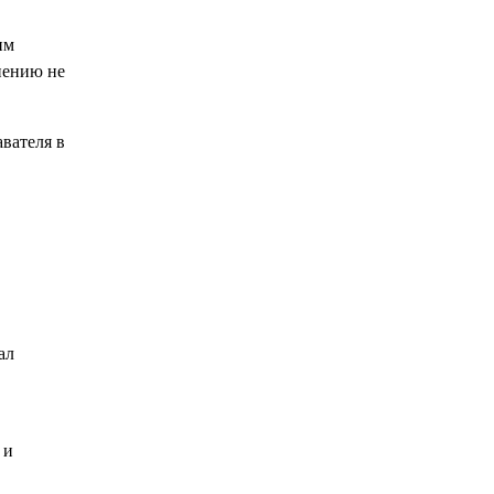
им
пению не
вателя в
ал
 и