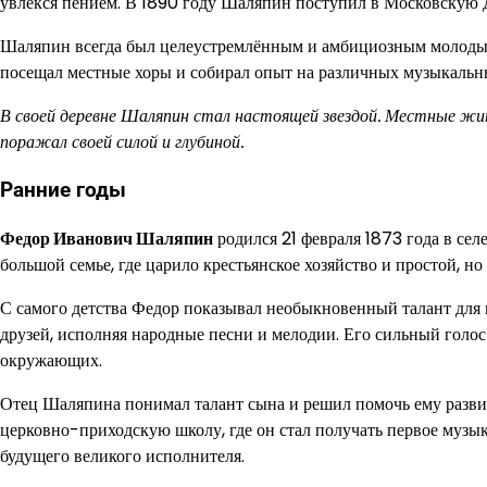
увлекся пением. В 1890 году Шаляпин поступил в Московскую Д
Шаляпин всегда был целеустремлённым и амбициозным молодым 
посещал местные хоры и собирал опыт на различных музыкальн
В своей деревне Шаляпин стал настоящей звездой. Местные жи
поражал своей силой и глубиной.
Ранние годы
Федор Иванович Шаляпин
родился 21 февраля 1873 года в се
большой семье, где царило крестьянское хозяйство и простой, н
С самого детства Федор показывал необыкновенный талант для 
друзей, исполняя народные песни и мелодии. Его сильный голо
окружающих.
Отец Шаляпина понимал талант сына и решил помочь ему развит
церковно-приходскую школу, где он стал получать первое музыка
будущего великого исполнителя.