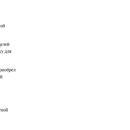
-
ной
делей
ку для
приобрел
ой
тной