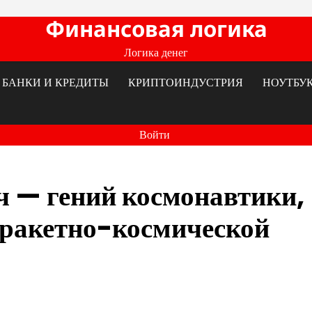
Финансовая логика
Логика денег
БАНКИ И КРЕДИТЫ
КРИПТОИНДУСТРИЯ
НОУТБУ
Войти
ч — гений космонавтики,
 ракетно-космической