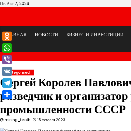
Перейти
Пт, Авг 7, 2026
к
содержимому
ГЛАВНАЯ
НОВОСТИ
БИЗНЕС И ИНВЕСТИЦИИ
Odnoklassniki
WhatsApp
Viber
Uncategorised
Сергей Королев Павлови
VK
разведчик и организатор
Telegram
Отправить
промышленности СССР
mining_broth
15 февраля 2023