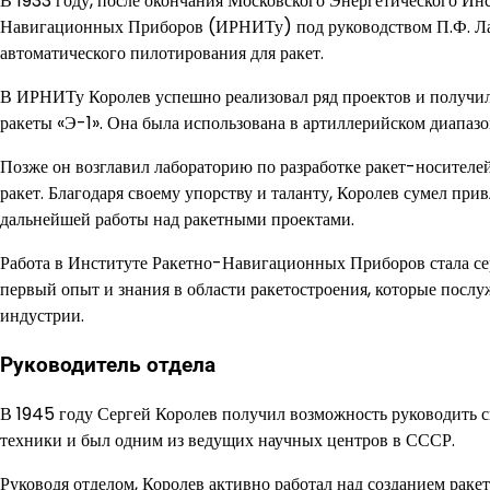
В 1933 году, после окончания Московского Энергетического Инс
Навигационных Приборов (ИРНИТу) под руководством П.Ф. Ласк
автоматического пилотирования для ракет.
В ИРНИТу Королев успешно реализовал ряд проектов и получи
ракеты «Э-1». Она была использована в артиллерийском диапазон
Позже он возглавил лабораторию по разработке ракет-носителе
ракет. Благодаря своему упорству и таланту, Королев сумел пр
дальнейшей работы над ракетными проектами.
Работа в Институте Ракетно-Навигационных Приборов стала сер
первый опыт и знания в области ракетостроения, которые посл
индустрии.
Руководитель отдела
В 1945 году Сергей Королев получил возможность руководить с
техники и был одним из ведущих научных центров в СССР.
Руководя отделом, Королев активно работал над созданием раке