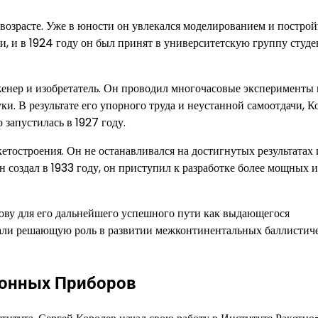
 возрасте. Уже в юности он увлекался моделированием и постро
и, и в 1924 году он был принят в университетскую группу студе
енер и изобретатель. Он проводил многочасовые эксперименты 
ки. В результате его упорного труда и неустанной самоотдачи, К
 запустилась в 1927 году.
етостроения. Он не останавливался на достигнутых результатах 
 создал в 1933 году, он приступил к разработке более мощных и
ову для его дальнейшего успешного пути как выдающегося
грали решающую роль в развитии межконтинентальных баллистич
ионных Приборов