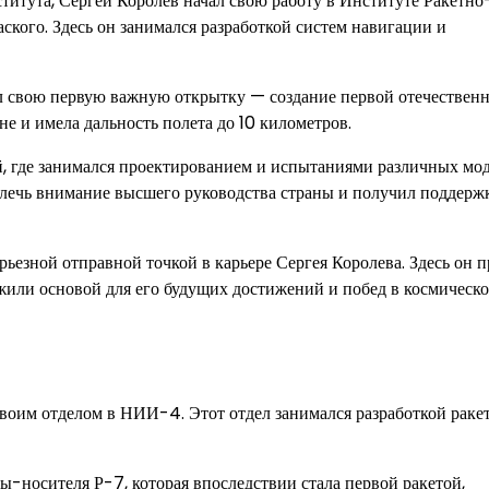
титута, Сергей Королев начал свою работу в Институте Ракетно
ого. Здесь он занимался разработкой систем навигации и
л свою первую важную открытку — создание первой отечествен
е и имела дальность полета до 10 километров.
й, где занимался проектированием и испытаниями различных мо
ивлечь внимание высшего руководства страны и получил поддерж
ьезной отправной точкой в карьере Сергея Королева. Здесь он 
ужили основой для его будущих достижений и побед в космическ
воим отделом в НИИ-4. Этот отдел занимался разработкой раке
ты-носителя Р-7, которая впоследствии стала первой ракетой,