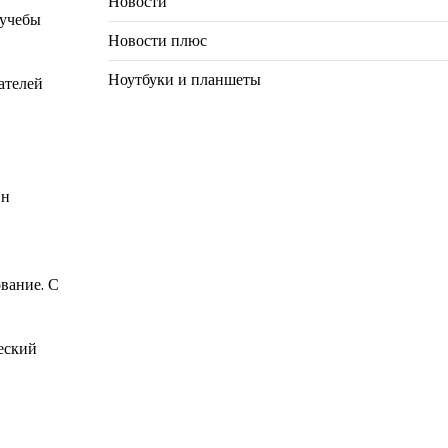
Новости
 учебы
Новости плюс
Ноутбуки и планшеты
ателей
Он
ование. С
еский