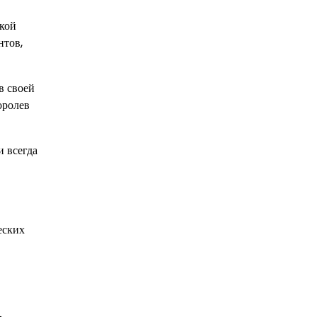
йкой
нтов,
в своей
оролев
и всегда
еских