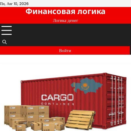
Перейти
Пн, Авг 10, 2026
Финансовая логика
к
содержимому
Логика денег
Войти