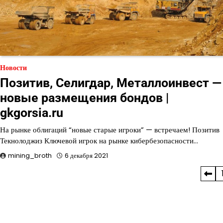
Новости
Позитив, Селигдар, Металлоинвест —
новые размещения бондов |
gkgorsia.ru
На рынке облигаций “новые старые игроки” — встречаем! Позитив
Текнолоджиз Ключевой игрок на рынке кибербезопасности…
mining_broth
6 декабря 2021
Пагинация
записей