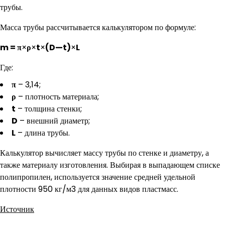
трубы.
Масса трубы рассчитывается калькулятором по формуле:
m
= π
×
ρ
×
t
×
(
D
—
t
)
×
L
Где:
π
– 3,14;
ρ
– плотность материала;
t
– толщина стенки;
D
– внешний диаметр;
L
– длина трубы.
Калькулятор вычисляет массу трубы по стенке и диаметру, а
также материалу изготовления. Выбирая в выпадающем списке
полипропилен, используется значение средней удельной
плотности 950 кг/м3 для данных видов пластмасс.
Источник