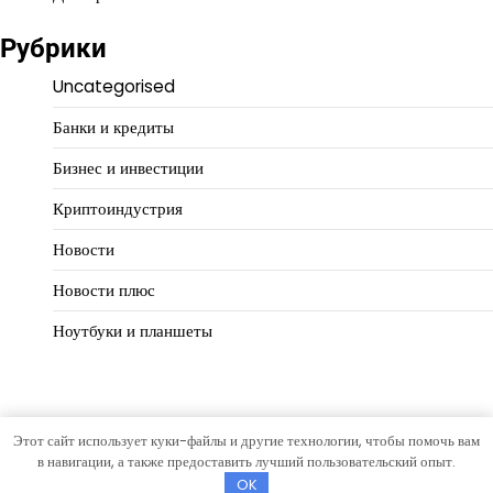
Рубрики
Uncategorised
Банки и кредиты
Бизнес и инвестиции
Криптоиндустрия
Новости
Новости плюс
Ноутбуки и планшеты
Этот сайт использует куки-файлы и другие технологии, чтобы помочь вам
Copyright © 2026
Финансовая логика
Тема Hourly News от
в навигации, а также предоставить лучший пользовательский опыт.
Artify Themes
.
OK