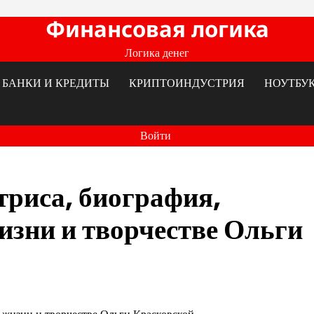
Финансовая логика
Логика денег
БАНКИ И КРЕДИТЫ
КРИПТОИНДУСТРИЯ
НОУТБУ
Войти
триса, биография,
изни и творчестве Ольги