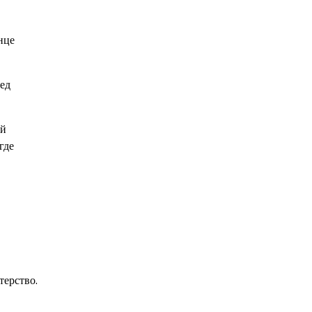
нце
ред
ой
где
терство.