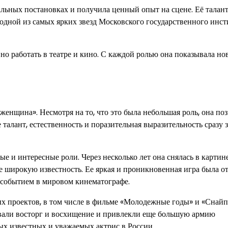
альных постановках и получила ценный опыт на сцене. Её талант
одной из самых ярких звезд Московского государственного инст
но работать в театре и кино. С каждой ролью она показывала но
женщина». Несмотря на то, что это была небольшая роль, она по
 талант, естественность и поразительная выразительность сразу 
ые и интересные роли. Через несколько лет она снялась в картин
е широкую известность. Ее яркая и проникновенная игра была о
 событием в мировом кинематографе.
х проектов, в том числе в фильме «Молодежные годы» и «Снайп
ызвали восторг и восхищение и привлекли еще большую армию
ых известных и уважаемых актрис в России.