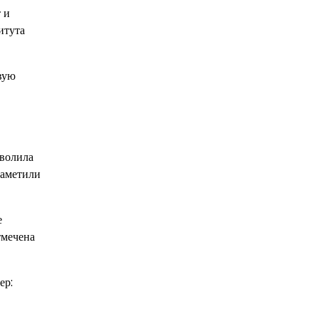
 и
итута
вую
зволила
заметили
е
тмечена
ер: