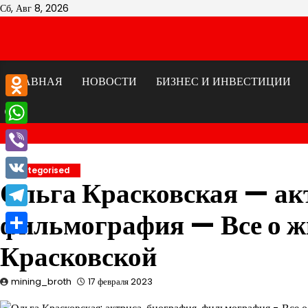
Перейти
Сб, Авг 8, 2026
к
содержимому
ГЛАВНАЯ
НОВОСТИ
БИЗНЕС И ИНВЕСТИЦИИ
Odnoklassniki
WhatsApp
Viber
Uncategorised
Ольга Красковская — ак
VK
фильмография — Все о ж
Telegram
Отправить
Красковской
mining_broth
17 февраля 2023