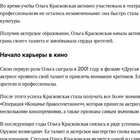
Во время учебы Ольга Красковская активно участвовала в театр
профессионализм не остались незамеченными: она быстро стала 
культуры.
Получив актерское образование, Ольга Красковская начала актив
грань своего таланта и завоёвывала сердца зрителей.
Начало карьеры в кино
Свою первую роль Ольга сыграла в 2001 году в фильме «Другая 
актрисе проявить свой талант и привлечь внимание критиков. Ее
зрители и профессионалы.
После этого успеха Красковская стала получать все более значим
«Операция «Кошачье бракосочетание»», которая принесла актрис
несколькими кинопремиями, а также признана самым значимым
В последующие годы Ольга Красковская снялась в ряде успешны
Оружие возмездия». Ее талант и актерское мастерство снова в
поклонников. Сегодня Ольга Красковская является одной из сам