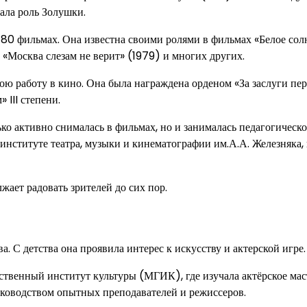
ала роль Золушки.
м 80 фильмах. Она известна своими ролями в фильмах «Белое сол
«Москва слезам не верит» (1979) и многих других.
ою работу в кино. Она была награждена орденом «За заслуги пе
 III степени.
ко активно снималась в фильмах, но и занималась педагогическ
институте театра, музыки и кинематографии им.А.А. Железняка, 
жает радовать зрителей до сих пор.
а. С детства она проявила интерес к искусству и актерской игре.
твенный институт культуры (МГИК), где изучала актёрское мас
уководством опытных преподавателей и режиссеров.