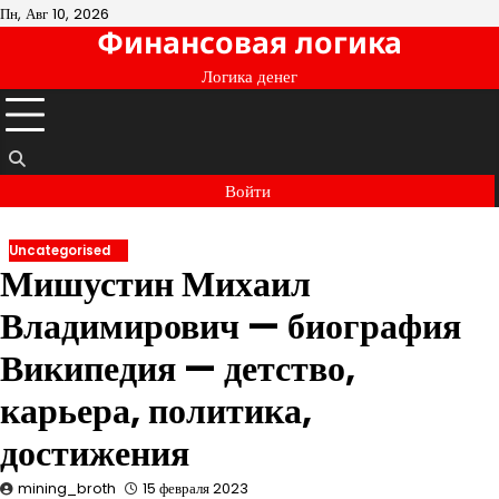
Перейти
Пн, Авг 10, 2026
Финансовая логика
к
содержимому
Логика денег
Войти
Uncategorised
Мишустин Михаил
Владимирович — биография
Википедия — детство,
карьера, политика,
достижения
mining_broth
15 февраля 2023