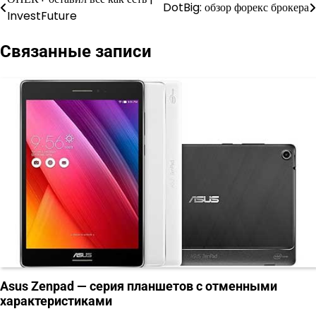
Навигация
DotBig: обзор форекс брокера
InvestFuture
по
Связанные записи
записям
Asus Zenpad — серия планшетов с отменными
характеристиками