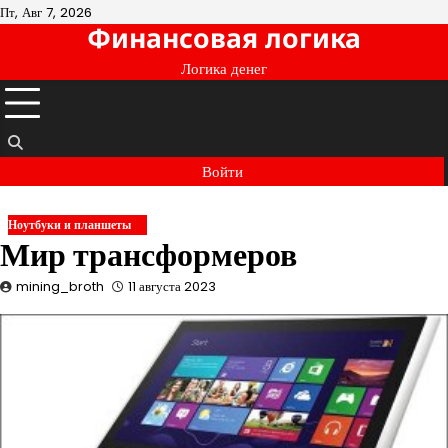
Перейти
Пт, Авг 7, 2026
Финансовая логика
к
содержимому
Логика денег
Войти
Ноутбуки и планшеты
Мир трансформеров
mining_broth
11 августа 2023