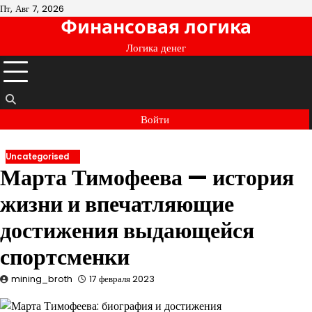
Перейти
Пт, Авг 7, 2026
Финансовая логика
к
содержимому
Логика денег
Войти
Uncategorised
Марта Тимофеева — история
жизни и впечатляющие
достижения выдающейся
спортсменки
mining_broth
17 февраля 2023