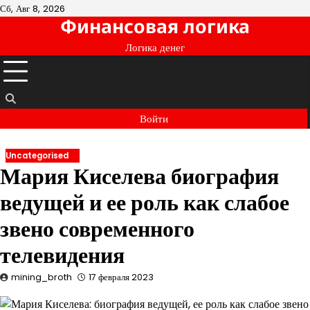
Перейти
Сб, Авг 8, 2026
Финансовая логика
к
содержимому
Логика денег
Войти
Uncategorised
Мария Киселева биография
ведущей и ее роль как слабое
звено современного
телевидения
mining_broth
17 февраля 2023