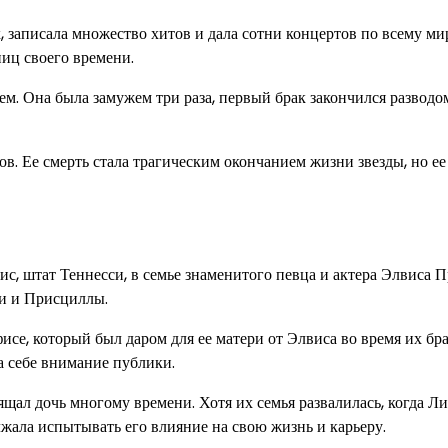
, записала множество хитов и дала сотни концертов по всему ми
иц своего времени.
м. Она была замужем три раза, первый брак закончился разводо
ов. Ее смерть стала трагическим окончанием жизни звезды, но е
ис, штат Теннесси, в семье знаменитого певца и актера Элвиса П
и и Присциллы.
се, который был даром для ее матери от Элвиса во время их бра
а себе внимание публики.
ал дочь многому времени. Хотя их семья развалилась, когда Ли
олжала испытывать его влияние на свою жизнь и карьеру.