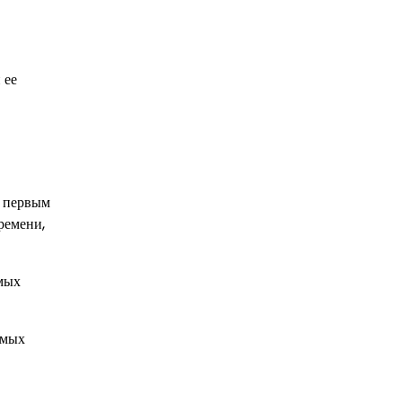
 ее
е первым
ремени,
амых
амых