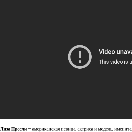
Лиза Пресли
– американская певица, актриса и модель, именит