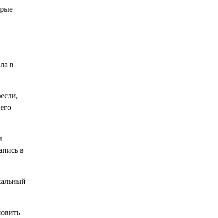
орые
ла в
если,
 его
м
апись в
икальный
новить