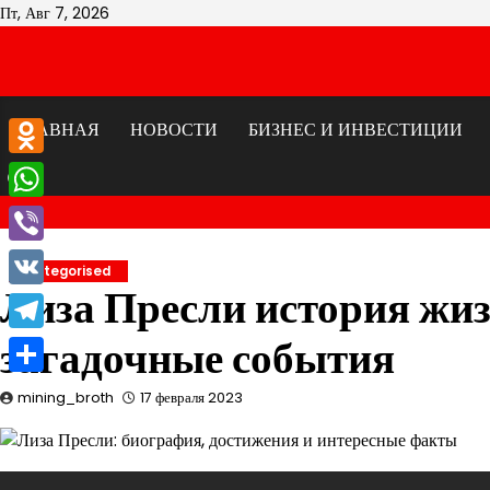
Перейти
Пт, Авг 7, 2026
к
содержимому
ГЛАВНАЯ
НОВОСТИ
БИЗНЕС И ИНВЕСТИЦИИ
Odnoklassniki
WhatsApp
Viber
Uncategorised
Лиза Пресли история жиз
VK
загадочные события
Telegram
Отправить
mining_broth
17 февраля 2023