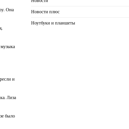
Новости
ру. Она
Новости плюс
Ноутбуки и планшеты
м,
е музыка
ресли и
ка. Лиза
зе было