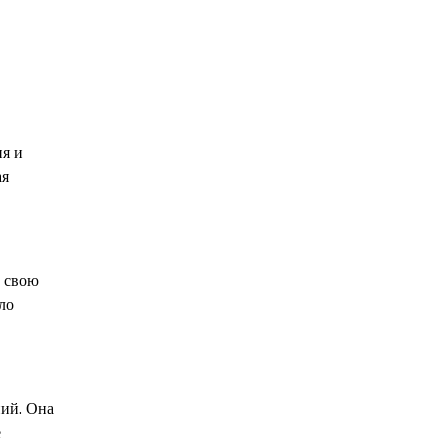
ия и
ая
а свою
ло
ний. Она
е