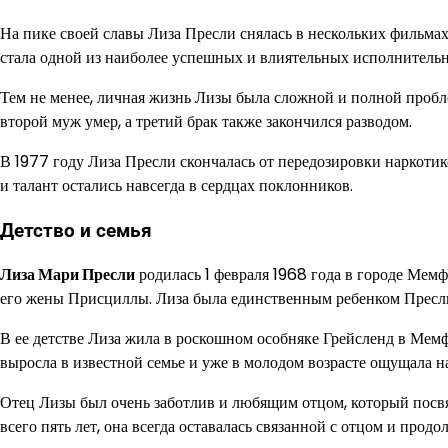
На пике своей славы Лиза Пресли снялась в нескольких фильмах
стала одной из наиболее успешных и влиятельных исполнительн
Тем не менее, личная жизнь Лизы была сложной и полной пробле
второй муж умер, а третий брак также закончился разводом.
В 1977 году Лиза Пресли скончалась от передозировки наркотик
и талант остались навсегда в сердцах поклонников.
Детство и семья
Лиза Мари Пресли
родилась 1 февраля 1968 года в городе Мемф
его жены Присциллы. Лиза была единственным ребенком Пресл
В ее детстве Лиза жила в роскошном особняке Грейсленд в Мемфи
выросла в известной семье и уже в молодом возрасте ощущала н
Отец Лизы был очень заботлив и любящим отцом, который посвящ
всего пять лет, она всегда оставалась связанной с отцом и прод