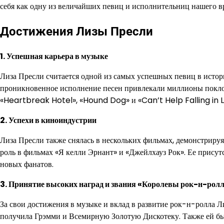
себя как одну из величайших певиц и исполнительниц нашего в
Достижения Лизы Пресли
1. Успешная карьера в музыке
Лиза Пресли считается одной из самых успешных певиц в истор
проникновенное исполнение песен привлекали миллионы покло
«Heartbreak Hotel», «Hound Dog» и «Can’t Help Falling in Lo
2. Успехи в киноиндустрии
Лиза Пресли также снялась в нескольких фильмах, демонстриру
роль в фильмах «Я келли Эрнант» и «Джейлхауз Рок». Ее присут
новых фанатов.
3. Принятие высоких наград и звания «Королевы рок-н-рол
За свои достижения в музыке и вклад в развитие рок-н-ролла 
получила Грэмми и Всемирную Золотую Дискотеку. Также ей бы