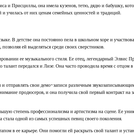
а и Присциллы, она имела кузенов, тетю, дядю и бабушку, кот
й и училась от них ценам семейных ценностей и традиций.
зыке. В детстве она постоянно пела в школьном хоре и участвова
позволяя ей выделяться среди своих сверстников.
ровании ее музыкального стиля. Ее отец, легендарный Элвис Пр
 талант передался и Лизе. Она часто проводила время с отцом в
ни и отправлять свои демо-записи различным звукозаписывающи
имание продюсеров, и она получила свой первый контракт на з
льшую степень профессионализма и артистизма на сцене. Ее ун
на стала одной из самых успешных певиц своего поколения.
ом в ее карьере. Они помогли ей раскрыть свой талант и уста