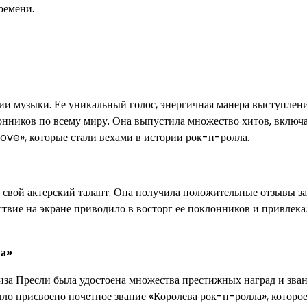
ремени.
ии музыки. Ее уникальный голос, энергичная манера выступлен
нников по всему миру. Она выпустила множество хитов, включ
ve», которые стали вехами в истории рок-н-ролла.
я свой актерский талант. Она получила положительные отзывы з
ствие на экране приводило в восторг ее поклонников и привлека
ла»
Лиза Пресли была удостоена множества престижных наград и зва
ло присвоено почетное звание «Королева рок-н-ролла», которо