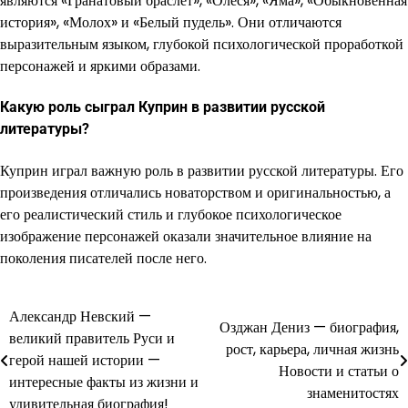
являются «Гранатовый браслет», «Олеся», «Яма», «Обыкновенная
история», «Молох» и «Белый пудель». Они отличаются
выразительным языком, глубокой психологической проработкой
персонажей и яркими образами.
Какую роль сыграл Куприн в развитии русской
литературы?
Куприн играл важную роль в развитии русской литературы. Его
произведения отличались новаторством и оригинальностью, а
его реалистический стиль и глубокое психологическое
изображение персонажей оказали значительное влияние на
поколения писателей после него.
Александр Невский —
Навигация
Озджан Дениз — биография,
великий правитель Руси и
рост, карьера, личная жизнь
по
герой нашей истории —
Новости и статьи о
интересные факты из жизни и
записям
знаменитостях
удивительная биография!