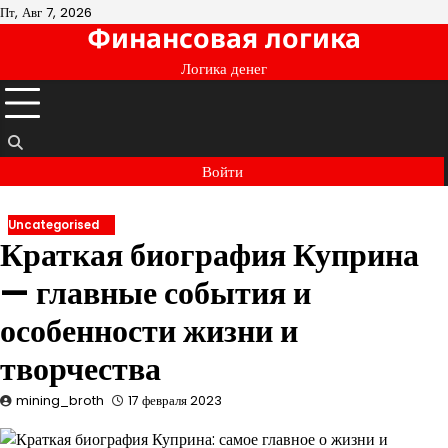
Перейти
Пт, Авг 7, 2026
Финансовая логика
к
содержимому
Логика денег
Войти
Uncategorised
Краткая биография Куприна
— главные события и
особенности жизни и
творчества
mining_broth
17 февраля 2023