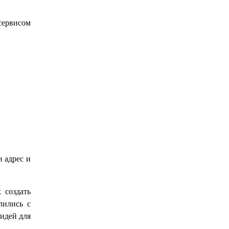
сервисом
и адрес и
 создать
лились с
 идей для