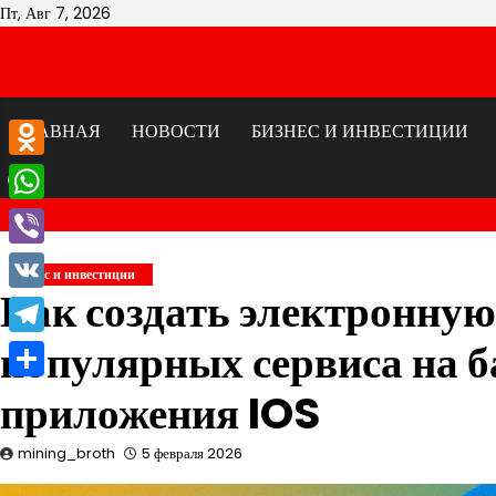
Перейти
Пт, Авг 7, 2026
к
содержимому
ГЛАВНАЯ
НОВОСТИ
БИЗНЕС И ИНВЕСТИЦИИ
Odnoklassniki
WhatsApp
Viber
Бизнес и инвестиции
Как создать электронную
VK
популярных сервиса на б
Telegram
Отправить
приложения IOS
mining_broth
5 февраля 2026