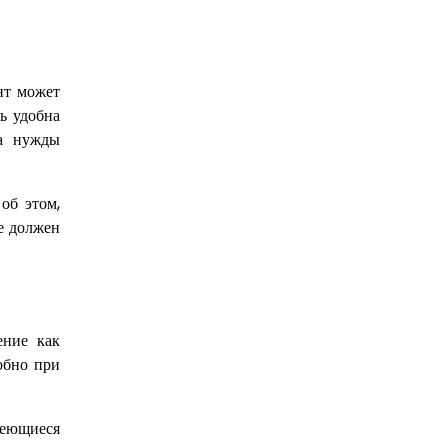
нт может
ь удобна
на нужды
об этом,
е должен
ение как
обно при
меющиеся