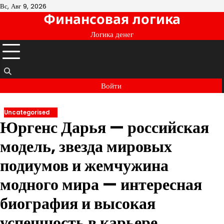
Перейти
Вс, Авг 9, 2026
Финансовая логика
к
содержимому
Логика денег
Войти
Uncategorised
Юргенс Дарья — российская
модель, звезда мировых
подиумов и жемчужина
модного мира — интересная
биография и высокая
успешность в карьере,